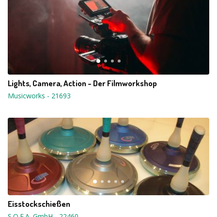
Lights, Camera, Action - Der Filmworkshop
Musicworks
-
21693
Eisstockschießen
S.O.F.A. GmbH
-
22460