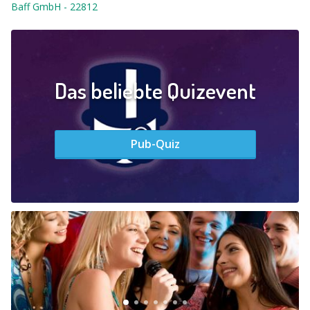
Baff GmbH
-
22812
Das beliebte Quizevent
Pub-Quiz