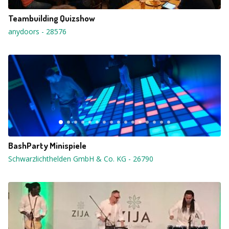
Teambuilding Quizshow
anydoors
-
28576
BashParty Minispiele
Schwarzlichthelden GmbH & Co. KG
-
26790