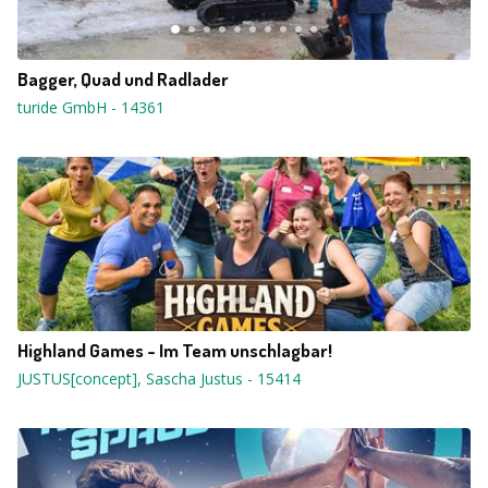
Bagger, Quad und Radlader
turide GmbH
-
14361
Highland Games - Im Team unschlagbar!
JUSTUS[concept], Sascha Justus
-
15414