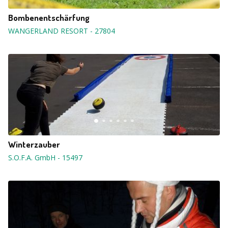
Bombenentschärfung
WANGERLAND RESORT
-
27804
Winterzauber
S.O.F.A. GmbH
-
15497