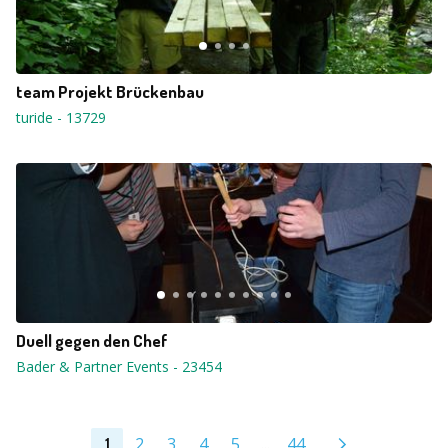
team Projekt Brückenbau
turide
-
13729
Duell gegen den Chef
Bader & Partner Events
-
23454
2
3
4
5
...
44
1