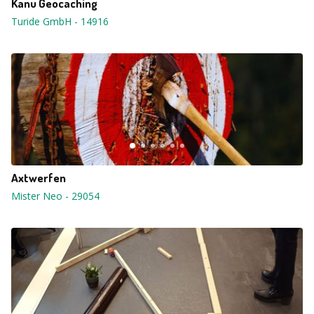
Kanu Geocaching
Turide GmbH
-
14916
Axtwerfen
Mister Neo
-
29054