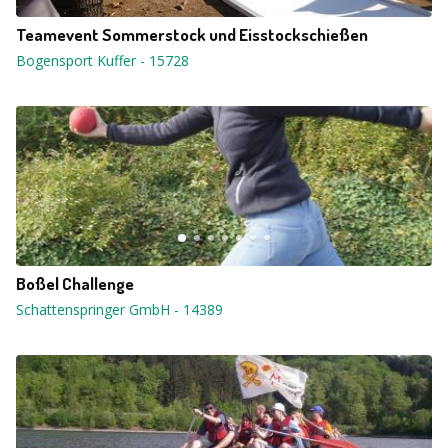
Teamevent Sommerstock und Eisstockschießen
Bogensport Kuffer
-
15728
Boßel Challenge
Schattenspringer GmbH
-
14389