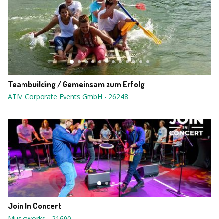
Teambuilding / Gemeinsam zum Erfolg
ATM Corporate Events GmbH
-
26248
Join In Concert
Musicworks
-
21690