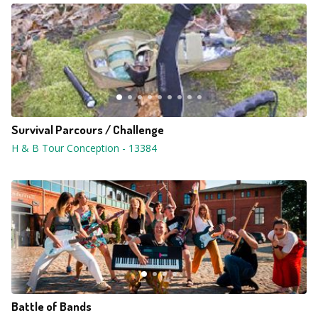
Survival Parcours / Challenge
H & B Tour Conception
-
13384
Battle of Bands