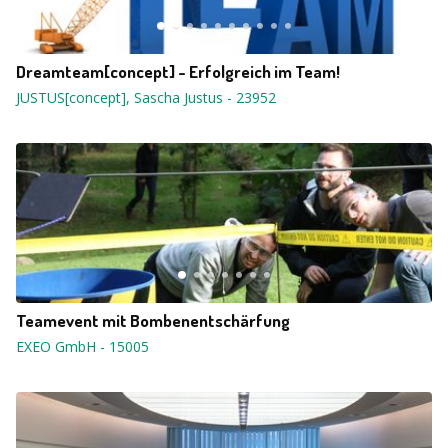
Dreamteam[concept] - Erfolgreich im Team!
JUSTUS[concept], Sascha Justus
-
23952
Teamevent mit Bombenentschärfung
EXEO GmbH
-
15005