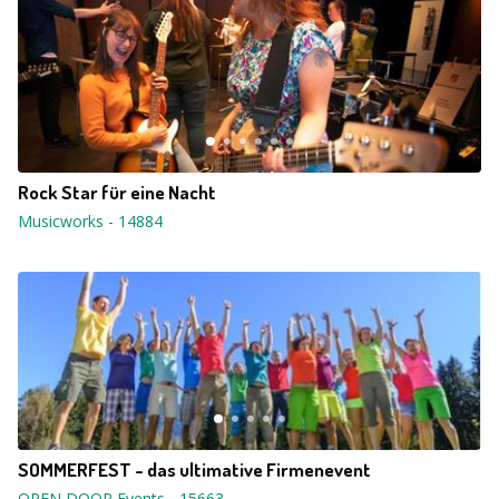
Rock Star für eine Nacht
Musicworks
-
14884
SOMMERFEST - das ultimative Firmenevent
OPEN DOOR Events
-
15663