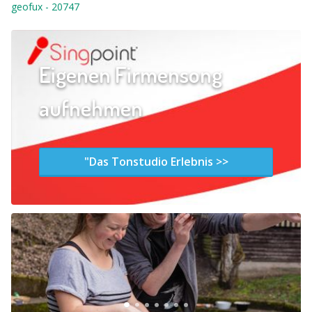
geofux
-
20747
Eigenen Firmensong
aufnehmen
"Das Tonstudio Erlebnis >>