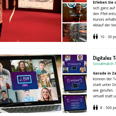
Mitarbeitend
Erleben Sie 
Konzepte sorg
sich ganz auf
erhält, um g
den Pfeil ent
Erlebnisse und
Kurses erhal
Unternehmen
Ablauf der Ve
Unsere Tea
in die Techni
10 - 30
p
Nach der Einf
Multi-Activi
Ihnen als erf
Meister im Bo
Digitales 
Graffiti Cha
Schießtechnik
Socialmatch
Kettenreakt
Gerade in Z
ab € 47,- pr
können der T
Teamopoly
stark unter D
wie gerufen.
Superhelden
virtuell stat
Wissensfrage
… und viele 
Bilder erkenn
8 - 500
p
Wählen Sie au
Spaß und Ent
Die Teilneh