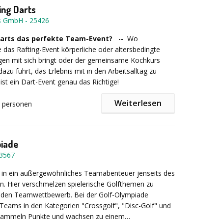
ing Darts
ng mit hohem Erlebniswert
ts GmbH
-
25426
arts das perfekte Team-Event?
-- Wo
e das Rafting-Event körperliche oder altersbedingte
s Team-Event
gen mit sich bringt oder der gemeinsame Kochkurs
 dazu führt, das Erlebnis mit in den Arbeitsalltag zu
st ein Dart-Event genau das Richtige!
Rahmenprogramm für Ihre Tagung
Weiterlesen
ei einem Dart-Event ist, dass man kaum Vorkenntnisse
personen
mitmachen zu können. Und die wenigsten unter Ihren
r Weihnachtsfeiern aller Art
werden echte Profi-Darter sein. Somit macht es allen
interne Firmenmeisterschaft bleibt bis zum Schluss
piade
3567
 Sie durch unser Team-Event Darts ein Arbeitsumfeld, in
e
in ein außergewöhnliches Teamabenteuer jenseits des
rbeiter dauerhaft zufrieden und erfolgreich sind.
in. Hier verschmelzen spielerische Golfthemen zu
nden Teamwettbewerb. Bei der Golf-Olympiade
 Teams in den Kategorien "Crossgolf", "Disc-Golf" und
, sammeln Punkte und wachsen zu einem