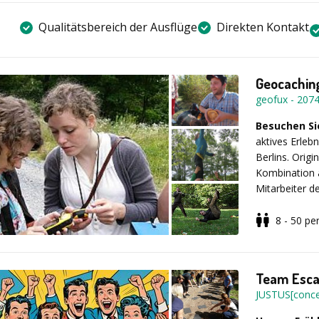
Qualitätsbereich der Ausflüge
Direkten Kontakt
Geocaching
geofux
-
207
Besuchen Si
aktives Erleb
Berlins. Origi
Kombination a
Mitarbeiter d
Spaziergang“ 
Anfang! Begle
8 - 50
pe
Landschaftssc
Mit seiner be
und ihnen sog
Wiesen, alten
Treptower Par
Team Esca
exklusive Kom
JUSTUS[conce
für alle, die 
Smartphone!