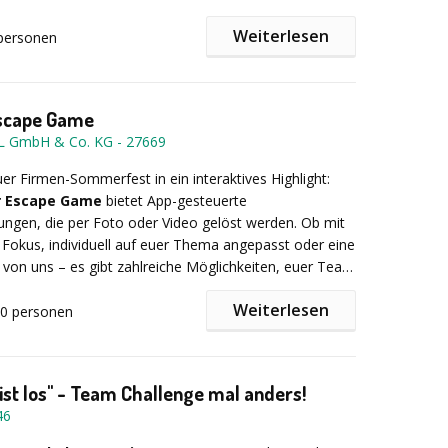
nen Ganzen, während auch Neulinge mit
Weiterlesen
personen
reffsicherheit punkten können. Erleben Sie ein
es Teamabenteuer in der freien Natur.
scape Game
L GmbH & Co. KG
-
27669
chlandweit
t: empfehlenswert im Sommer, auf Anfrage anderer
er Firmen-Sommerfest in ein interaktives Highlight:
r Escape Game
bietet App-gesteuerte
5 - 250
ngen, die per Foto oder Video gelöst werden. Ob mit
5 Stunden
Fokus, individuell auf euer Thema angepasst oder eine
 von uns – es gibt zahlreiche Möglichkeiten, euer Team
- € pro Teiln. - abhängig der Gruppengröße (zzgl. MwSt.)
netzen.
Weiterlesen
00
personen
ket bietet:
ist los" - Team Challenge mal anders!
te Challenges & Quiz-Aufgaben
, bei denen Teams
46
tdoor verschiedene Aufgaben lösen – perfekt
über eine spielerfreundliche App-Plattform.