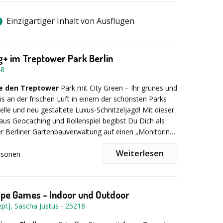
Einzigartiger Inhalt von Ausflügen
+ im Treptower Park Berlin
48
e den Treptower
Park mit City Green – Ihr grünes und
nis an der frischen Luft in einem der schönsten Parks
nelle und neu gestaltete Luxus-Schnitzeljagd! Mit dieser
us Geocaching und Rollenspiel begibst Du Dich als
er Berliner Gartenbauverwaltung auf einen „Monitoring-
durch den Tretpower Park – und das ist erst der
Weiterlesen
itet wurden sie von einem „alten Hasen“ vom
rsonen
hutzdienst, der eine Ratte und eine Maus dabei hatte
sonderen Mischung aus Flusslandschaften, immergrünen
ar ein kleines Trinkgeld gab.
 Bäumen und beeindruckenden Denkmälern bietet der
k das perfekte Ambiente für Ihr Teamevent in Berlin. Die
pe Games - Indoor und Outdoor
bination aus Geocaching und verschiedenen Teamspielen
pt], Sascha Justus
-
25218
mehr „tracken“ können als nur GPS-Gerät, Tablet oder