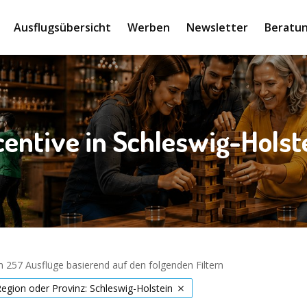
Ausflugsübersicht
Werben
Newsletter
Beratun
centive in Schleswig-Holst
 257 Ausflüge basierend auf den folgenden Filtern
Region oder Provinz: Schleswig-Holstein