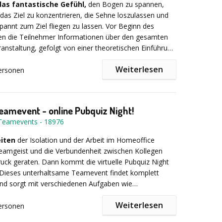
e oder Führungskräfte – unsere maßgeschneiderten
das fantastische Gefühl,
den Bogen zu spannen,
en dafür, dass jede Zielgruppe die passenden Impulse
 das Ziel zu konzentrieren, die Sehne loszulassen und
emeinsam zu wachsen. Schaffen Sie unvergessliche
spannt zum Ziel fliegen zu lassen. Vor Beginn des
 stärken Sie die Bindung Ihrer Mitarbeiter an Ihr
ten die Teilnehmer Informationen über den gesamten
.
ranstaltung, gefolgt von einer theoretischen Einführung
mbuilding-Highlights:
k des Bogenschießens.
Weiterlesen
ersonen
ührung konzentrieren Sie sich auf Ihre Ziele, wobei ich
ty Day
ahrener Trainer, unter anderem achtfacher deutscher
genschießen, Tipps zur Verbesserung Ihrer
Teamevent - online Pubquiz Night!
llenge
 gebe.
-Teamevents
-
18976
ion Konstruktion
eiten
der Isolation und der Arbeit im Homeoffice
o Person
eamgeist und die Verbundenheit zwischen Kollegen
ruck geraten. Dann kommt die virtuelle Pubquiz Night
 Dieses unterhaltsame Teamevent findet komplett
-Challenge
t und sorgt mit verschiedenen Aufgaben wie
n, Songraten, Wahr-oder-Falsch-Aussagen bewerten,
weitere kreative Ideen
Weiterlesen
en usw. für einen ordentlichen Motivationsschub, viel
ersonen
s unseren Konzepten oder lassen Sie sich
ein
spannung bei Ihren Teamkollegen.
mer spielen in Gruppen
und werden von einem