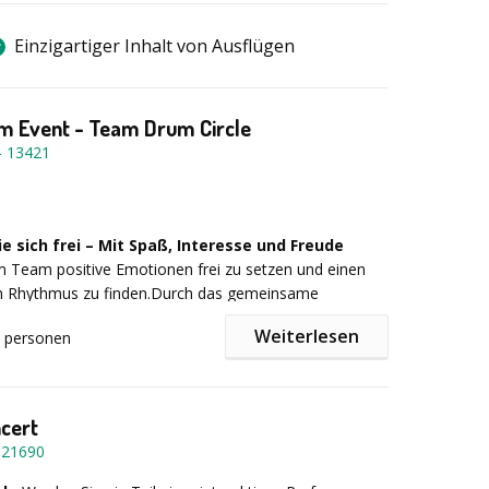
Einzigartiger Inhalt von Ausflügen
m Event - Team Drum Circle
-
13421
 sich frei – Mit Spaß, Interesse und Freude
im Team positive Emotionen frei zu setzen und einen
 Rhythmus zu finden.Durch das gemeinsame
den die unterschiedlichsten Kompetenzen sowie die
Weiterlesen
personen
entwickelt und gefestigt. Erfolgserlebnisse stellen sich
 anfänglich skeptischen und zurückhaltenden
en während einer mitreißenden Trommelsession ein
t.
: Unser ACTIVEDRUMEVENT basiert auf der Drum
ncert
ophie von Arthur Hull, USA. Diese ist darauf ausgelegt,
-
21690
te Nichtmusiker an das aktive Erleben musikalischer