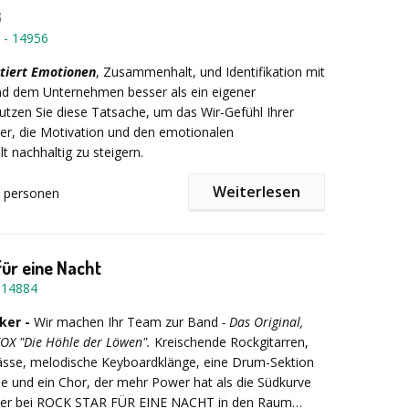
ahl!
G
chiedsgeschenk
lische Vorkenntnisse
-
14956
ongress oder Bankett
l bei z.B. 10 Personen – Preis pro Personab € 44,90
tiert Emotionen
, Zusammenhalt, und Identifikation mit
rzer oder länger mit uns rocken oder haben spezielle
 dem Unternehmen besser als ein eigener
n? Dann lassen Sie sich von unseren anderen
tzen Sie diese Tatsache, um das Wir-Gefühl Ihrer
f Wegmitdemchef.de inspirieren oder nehmen Sie
er, die Motivation und den emotionalen
t mit uns auf!
nachhaltig zu steigern.
Weiterlesen
personen
lauf / Informationen:
für eine Nacht
-
14884
ker -
Wir machen Ihr Team zur Band
- Das Original,
OX "Die Höhle der Löwen".
Kreischende Rockgitarren,
 Hit für Ihr Team
Der Team-Song ist ein Hip-Hop-
sse, melodische Keyboardklänge, eine Drum-Sektion
echgesang und melodischem Refrain. Dies hat den
se und ein Chor, der mehr Power hat als die Südkurve
 aufgrund des Sprechgesangs auch die
Wer bei ROCK STAR FÜR EINE NACHT in den Raum
tfreien“ Teammitglieder voll mit eingebunden werden.