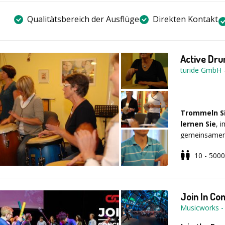
Qualitätsbereich der Ausflüge
Direkten Kontakt
Active Dru
turide GmbH
Trommeln Sie
lernen Sie
, 
gemeinsamen
Trommeln wer
10 - 5000
Teamfähigkeit 
ein, wenn aus
Einzelperson
Team entsteh
Hintergrund
Join In Co
Circle-Philos
Musicworks
auch überzeug