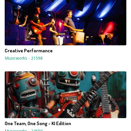
Creative Performance
Musicworks
-
21598
One Team, One Song - KI Edition
Musicworks
-
24659