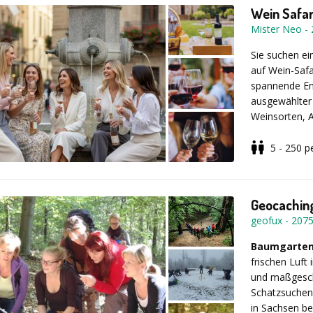
Wein Safar
Mister Neo
-
Sie suchen e
auf Wein-Safa
spannende En
ausgewählter 
Weinsorten, 
von Station z
tauschen Sie 
5 - 250
p
gemeinsam ne
Ob Weinliebh
auf seine Kos
Entdeckungsr
Geocaching
geofux
-
207
Baumgarten
frischen Luft
und maßgesch
Schatzsuchen
in Sachsen be