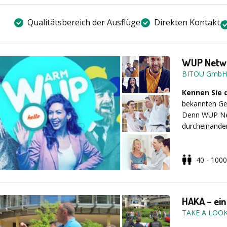
innerhalb der
Personen, Da
Qualitätsbereich der Ausflüge
Direkten Kontakt
WUP Netwo
BITOU GmbH
Kennen Sie 
bekannten Ges
Denn WUP Net
durcheinander
40 - 1000
Wie das fun
verschiedene,
Beispiel Räts
Aufgaben erfo
HAKA – ei
Teams und au
TAKE A LOOK 
Teilnehmer i