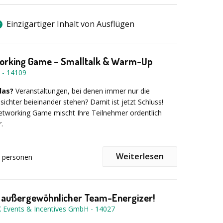
 Zeit die Mission erfüllen. Geeignet für 10 bis 250
uer 2-3 Stunden.
Einzigartiger Inhalt von Ausflügen
rking Game – Smalltalk & Warm-Up
-
14109
das?
Veranstaltungen, bei denen immer nur die
ichter beieinander stehen? Damit ist jetzt Schluss!
working Game mischt Ihre Teilnehmer ordentlich
.
Weiterlesen
personen
ktioniert?
In 5er-Teams werden die Teilnehmer
 kurze Aktivitäten meistern. Dazu gehören zum
el, Fotomissionen, kleine Bau-Challenges… Die
rdern die Interaktion innerhalb des eigenen
n außergewöhnlicher Team-Energizer!
ch teamübergreifend. Dadurch kommen die
Events & Incentives GmbH
-
14027
n Kontakt und netzwerken ganz nebenbei.