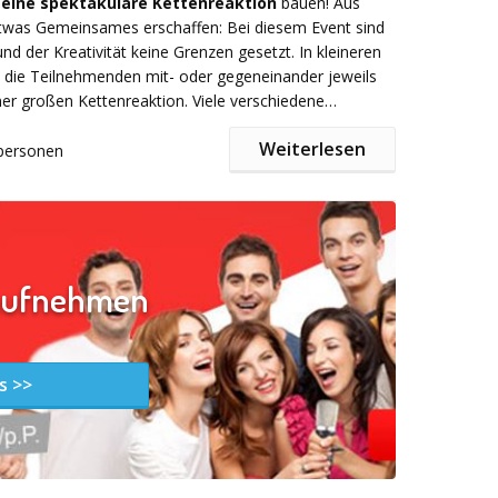
ine spektakuläre Kettenreaktion
bauen! Aus
twas Gemeinsames erschaffen: Bei diesem Event sind
 Sie mit dem Anbieter über das unten stehende
nd der Kreativität keine Grenzen gesetzt. In kleineren
takt auf
die Teilnehmenden mit- oder gegeneinander jeweils
ner großen Kettenreaktion. Viele verschiedene
tehen für Kugelbahnen, Dominoeffekte, Labyrinthe,
Weiterlesen
en und mehr bereit. Besonders spannend wird es beim
personen
, wenn aus den einzelnen Abschnitten dann eine
20 bis 500 Personen, Dauer 2-3 Stunden, Indoor und
ende, verbindende und hoffentlich funktionierende
ich.
n entsteht.
aufnehmen
s >>