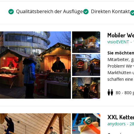
Qualitätsbereich der Ausflüge
Direkten Kontakt
Mobiler W
visioEVENT
-
Sie möchte
Mitarbeiter, 
Problem! Wir 
Markthütten 
schaffen eine
Sie und Ihre 
Punsch oder 
80 - 800
interessante 
Neben weihn
rustikale, m
Schwedenfeue
Neben Stollen
stellen wir 
XXL Kette
Flammkuchens
Ob eine Band
anydoors
-
2
gibt es auch 
Stimmungsbel
Ihre Wünsche
wir sind offe