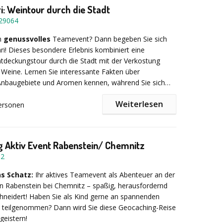
i: Weintour durch die Stadt
29064
in
genussvolles
Teamevent? Dann begeben Sie sich
ri! Dieses besondere Erlebnis kombiniert eine
tdeckungstour durch die Stadt mit der Verkostung
Weine. Lernen Sie interessante Fakten über
Anbaugebiete und Aromen kennen, während Sie sich
u Station probieren. Testen Sie Ihren Geschmackssinn,
Weiterlesen
sich mit Ihren Kollegen aus und entdecken Sie
ersonen
ue Favoriten.
aber oder neugieriger Einsteiger – hier kommt jeder
ten. Sind Sie bereit für eine genussvolle
eise?
 Aktiv Event Rabenstein/ Chemnitz
52
s Schatz:
Ihr aktives Teamevent als Abenteuer an der
 in Rabenstein bei Chemnitz – spaßig, herausfordernd
neidert! Haben Sie als Kind gerne an spannenden
 teilgenommen? Dann wird Sie diese Geocaching-Reise
geistern!