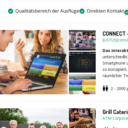
Qualitätsbereich der Ausflüge
Direkten Kontakt
CONNECT -
JUSTUS[conce
Das interak
unterschiedlic
Smartphone u
so konzipiert
räumlicher T
Möglich mit 
etc.). Es kan
2 - 2000
es zusammen
Moderiert wir
Quiz ohne M
Grill Cater
ATM Corpora
Ihre Vorteile