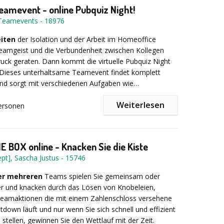
 Beratung & individuelle Konzepte
Teamevent - online Pubquiz Night!
-Teamevents
-
18976
ng & Kostenkontrolle
eiten
der Isolation und der Arbeit im Homeoffice
eamgeist und die Verbundenheit zwischen Kollegen
ipment & erfahrenes Personal
ruck geraten. Dann kommt die virtuelle Pubquiz Night
 Dieses unterhaltsame Teamevent findet komplett
 Produkte vom lokalen Metzger
t und sorgt mit verschiedenen Aufgaben wie
n, Songraten, Wahr-oder-Falsch-Aussagen bewerten,
reuung vor Ort
Weiterlesen
en usw. für einen ordentlichen Motivationsschub, viel
ersonen
spannung bei Ihren Teamkollegen.
mer spielen in Gruppen
und werden von einem
ment wie Stehtische, Hussen, Tischdecken, Pavillons
derator durch die Veranstaltung begleitet. Innerhalb
 der begeistert – kontaktiert uns noch heute und
von 50 bis 100 Minuten (in der Regel 85 Minuten) ist
Event einzigartig!
 BOX online - Knacken Sie die Kiste
l Spaß garantiert, sondern die Teilnehmer kommen auch
lusive Logistik (Gläser, Kühlanhänger)
pt], Sascha Justus
-
15746
ander ins Gespräch, wodurch das Wir-Gefühl in der
kt wird. Alle Teilnehmer können von ihrem Homeoffice
er mehreren
Teams spielen Sie gemeinsam oder
behör (Geschirr, Besteck, Buffet-Ausstattung)
 Videoverbindung mit ihrem Mobiltelefon, Tablet,
r und knacken durch das Lösen von Knobeleien,
Computer an der Veranstaltung teilnehmen. Über einen
it, Ihr Wissen auf die Probe zu stellen und eine
Teamaktionen die mit einem Zahlenschloss versehene
ann jeder Teilnehmer ohne Installation eines
e Veranstaltung mit viel Spaß im Team zu genießen?
tdown läuft und nur wenn Sie sich schnell und effizient
er einen beliebigen Browser anwesend sein und die
ie jetzt Ihre persönliche Online-Pubquiz-Nacht!
stellen, gewinnen Sie den Wettlauf mit der Zeit.