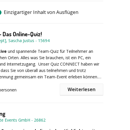
Einzigartiger Inhalt von Ausflügen
 Das Online-Quiz!
pt], Sascha Justus
-
15694
tive
und spannende Team-Quiz für Teilnehmer an
hen Orten. Alles was Sie brauchen, ist ein PC, ein
nd Internetzugang.
Unser Quiz CONNECT haben wir
, dass Sie von überall aus teilnehmen und trotz
rennung gemeinsam ein Team-Event erleben können.
allen gängigen Videokonferenztools (MS Teams, Zoom
Weiterlesen
n auch in (virtuellen) Gruppen gespielt werden, so macht
personen
 noch mehr Spaß.
d das Ganze von uns natürlich auch - Was wäre ein
oderator?
ing
te Events GmbH
-
26862
: