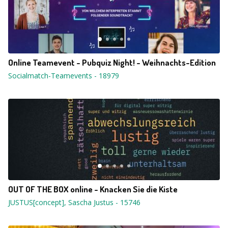
Online Teamevent - Pubquiz Night! - Weihnachts-Edition
Socialmatch-Teamevents
-
18979
OUT OF THE BOX online - Knacken Sie die Kiste
JUSTUS[concept], Sascha Justus
-
15746