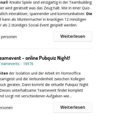
indruckt, sondern auch positive Erinnerungen und
ena®
Kreativ Spiele sind einzigartig in der Teambuilding
 schafft.
ier wird gerätselt was das Zeug hält. Wie in einer Quiz-
tlich interaktiver, spannender und kommunikativer.
Die
®
kann als Muntermacher in knackigen 12 minütigen
Events: Erleben, Überzeugen, Verkaufen
 als 2 stündiges Social-Event gespielt werden.
Weiterlesen
personen
 geplanten Event erreichen Sie Ihre Kunden in
 Euch an Euren Wunschort und kann indoor wie
en Umfeld, verbinden Unterhaltung mit
geführt werden: Europaweit, und sie ist sogar auch als
ft und schaffen ein Erlebnis, das in Erinnerung bleibt.
n für ein Home Office Teambuilding durchfürbar. Sie
Teamevent - online Pubquiz Night!
hnen, maßgeschneiderte Marketing-Events zu
g in Deutsch oder in English charmamt und
-Teamevents
-
18976
nklusive passender Location und unterhaltsamem
oderiert.
mm, damit Ihre Marke glänzt und Ihre Kunden
eiten
der Isolation und der Arbeit im Homeoffice
d.
eamgeist und die Verbundenheit zwischen Kollegen
a® begeistert kleine wie große Gruppe von 20 bis 1000
ruck geraten. Dann kommt die virtuelle Pubquiz Night
stärkt den Teamgeist nachhaltig.
 Dieses unterhaltsame Teamevent findet komplett
t und sorgt mit verschiedenen Aufgaben wie
n, Songraten, Wahr-oder-Falsch-Aussagen bewerten,
Weiterlesen
en usw. für einen ordentlichen Motivationsschub, viel
ersonen
spannung bei Ihren Teamkollegen.
mer spielen in Gruppen
und werden von einem