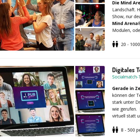
nicht nur bee
Die Mind Ar
Markenbindung
Landschaft. H
Show, nur deu
Mind Arena
Marketing 
Modulen, oder
20 - 1000
Mit einem gut
Sie kommt zu
einem positiv
outdoor durch
Produktbotscha
Online Versio
Digitales 
Wir helfen I
wird durchgän
Socialmatch
entwickeln, i
authentisch m
Rahmenprogra
Gerade in Z
begeistert sin
können der T
Die Mind Aren
stark unter D
Personen und 
wie gerufen.
virtuell stat
Wissensfrage
Bilder erkenn
8 - 500
p
Spaß und Ent
Die Teilneh