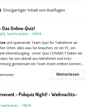
Einzigartiger Inhalt von Ausflügen
 Das Online-Quiz!
pt], Sascha Justus
-
15694
tive
und spannende Team-Quiz für Teilnehmer an
hen Orten. Alles was Sie brauchen, ist ein PC, ein
nd Internetzugang.
Unser Quiz CONNECT haben wir
, dass Sie von überall aus teilnehmen und trotz
rennung gemeinsam ein Team-Event erleben können.
allen gängigen Videokonferenztools (MS Teams, Zoom
Weiterlesen
n auch in (virtuellen) Gruppen gespielt werden, so macht
personen
 noch mehr Spaß.
d das Ganze von uns natürlich auch - Was wäre ein
oderator?
mevent - Pubquiz Night! - Weihnachts-
:
-Teamevents
-
18979