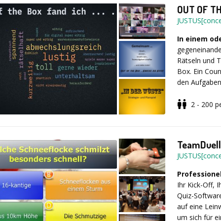
OUT OF THE
Geeignet für 
JUSTUS[conce
In einem od
gegeneinande
Rätseln und 
Box. Ein Coun
den Aufgaben 
2 - 200
p
Schaffen
Sie 
Belohnung in 
sind der Schl
TeamDuell
idealer Weise
JUSTUS[conce
Möglich als 
Challenge ei
Professione
Ihr Kick-Off, 
Ideal als: Ge
Quiz-Softwar
Teambuilding
auf eine Lein
um sich für e