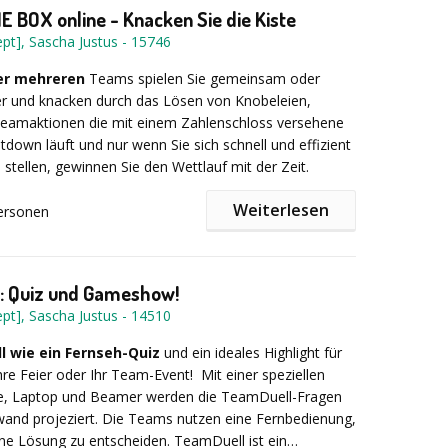
 BOX online - Knacken Sie die Kiste
Gruppen von 10 bis 400 Personen.
pt], Sascha Justus
-
15746
er mehreren
Teams spielen Sie gemeinsam oder
r und knacken durch das Lösen von Knobeleien,
Teamaktionen die mit einem Zahlenschloss versehene
tdown läuft und nur wenn Sie sich schnell und effizient
stellen, gewinnen Sie den Wettlauf mit der Zeit.
Weiterlesen
ersonen
es „in time“ gelangt Ihr Team an die verdiente
der Kiste! Kommunikation, Kooperation und Kreativität
üssel zum Erfolg und Out of the Box vereint dadurch in
: Quiz und Gameshow!
 Teambildung und spannendes Erlebnis miteinander.
pt], Sascha Justus
-
14510
Wettbewerb zwischen den Teams oder als gemeinsame
ner oder mehrerer Gruppen.
ll wie ein Fernseh-Quiz
und ein ideales Highlight für
Ihre Feier oder Ihr Team-Event! Mit einer speziellen
t Together / Rahmenprogramm / Team-Event /
e, Laptop und Beamer werden die TeamDuell-Fragen
 / Teamentwicklung
wand projeziert. Die Teams nutzen eine Fernbedienung,
ine Lösung zu entscheiden. TeamDuell ist ein