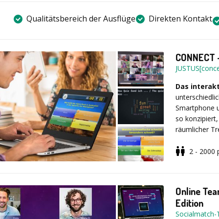
Qualitätsbereich der Ausflüge
Direkten Kontakt
CONNECT -
JUSTUS[conce
Das interak
unterschiedlic
Smartphone u
so konzipiert
räumlicher T
Möglich mit 
etc.). Es kan
2 - 2000
es zusammen
Moderiert wir
Quiz ohne M
Online Tea
Edition
Ihre Vorteile
Socialmatch