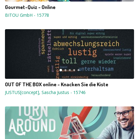
Gourmet-Quiz - Online
BITOU GmbH
-
15778
OUT OF THE BOX online - Knacken Sie die Kiste
JUSTUS[concept], Sascha Justus
-
15746