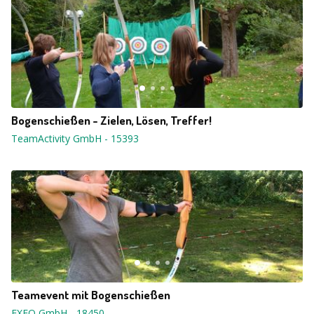
Bogenschießen - Zielen, Lösen, Treffer!
TeamActivity GmbH
-
15393
Teamevent mit Bogenschießen
EXEO GmbH
-
18450