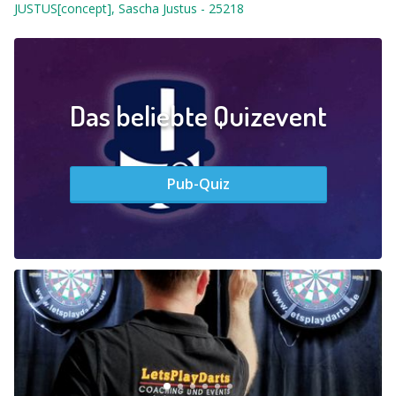
JUSTUS[concept], Sascha Justus
-
25218
Das beliebte Quizevent
Pub-Quiz