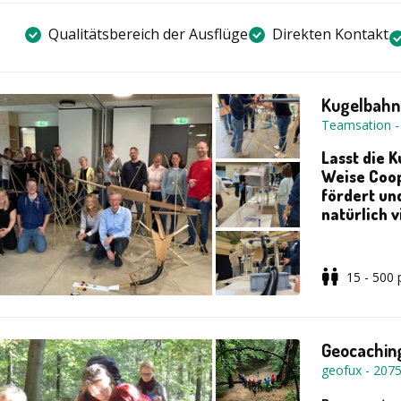
Qualitätsbereich der Ausflüge
Direkten Kontakt
Kugelbahn
Teamsation
Lasst die K
Weise Coo
fördert un
natürlich v
Die Aufgabe f
15 - 500
spektakuläre
erfolgreiche
verantwortlic
Geocaching
zwischen den
geofux
-
207
geplant werd
wird und die 