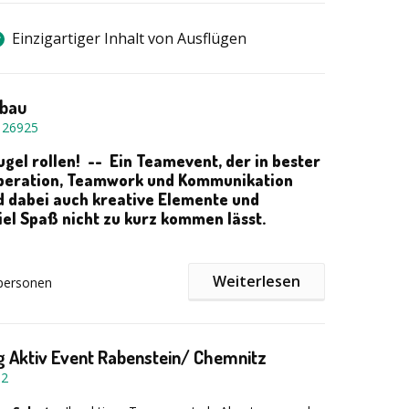
Einzigartiger Inhalt von Ausflügen
bau
-
26925
ugel rollen! --
Ein Teamevent, der in bester
peration, Teamwork und Kommunikation
d dabei auch kreative Elemente und
iel Spaß nicht zu kurz kommen lässt.
Weiterlesen
ür die Gesamtgruppe besteht in der Konstruktion einer
personen
n Kugelbahn mit verschiedenen Segmenten, für deren
 Umsetzung sich die einzelnen Sub-Teams
h zeichnen. Die Schnittstellen und Verbindungen
 Aktiv Event Rabenstein/ Chemnitz
 Etappen müssen zwischen den Teams sorgfältig
52
en, damit ein reibungsloses Vorankommen garantiert
Kugel sicher und ohne Unterbrechung ans Ziel gelangt.