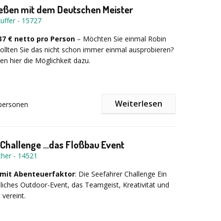
 Fundort des Schatzes letztendlich bestimmen! Diese
eßen mit dem Deutschen Meister
Kombination eignet sich für Gruppen, die nicht nur ihrem
eistungen: Ausführliche Besprechung und
uffer
-
15727
r Tablet folgen möchten...
ung im Vorfeld - Einweisung in Geocaching sowie Team-
onsspiele durch fachkundige Guides - Gemeinsame
 37 € netto pro Person
– Möchten Sie einmal Robin
klusive Schatzinhalt.
llten Sie das nicht schon immer einmal ausprobieren?
en hier die Möglichkeit dazu.
kundiger
Anleitung eines achtfachen deutschen
Weiterlesen
personen
nen Sie die Grundlagen des Bogenschießens und
ffen Sie ja gleich ins Schwarze! Unsere Bogenschieß-
 verfügt über mehr als 95 moderne Recurvebögen, 90
ben und 3D-Tiere, eine Bogenschießmaschine und ein
Challenge ...das Floßbau Event
schießkino, sodass für jede Veranstaltung das
cher
-
14521
rial bereitgestellt werden kann.
grammpunkte können gebucht werden:
mit Abenteuerfaktor
: Die Seefahrer Challenge Ein
iches Outdoor-Event, das Teamgeist, Kreativität und
 vereint.
Bogenschießen auf Zielscheiben und 3D-Tiere
Bogenschießkino