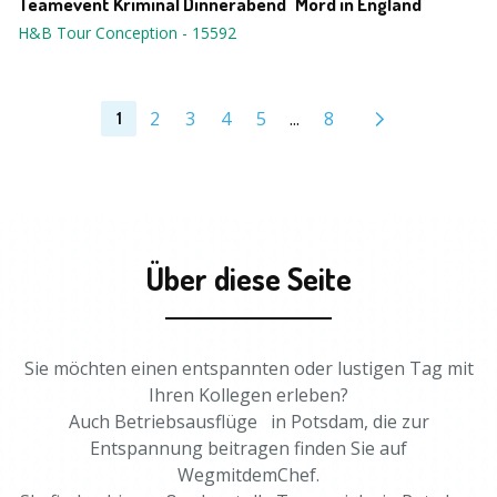
Teamevent Kriminal Dinnerabend "Mord in England"
H&B Tour Conception
-
15592
2
3
4
5
...
8
1
Über diese Seite
Sie möchten einen entspannten oder lustigen Tag mit
Ihren Kollegen erleben?
Auch Betriebsausflüge in Potsdam, die zur
Entspannung beitragen finden Sie auf
WegmitdemChef.