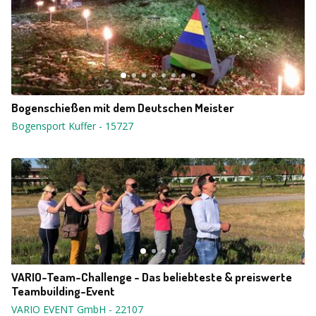
Bogenschießen mit dem Deutschen Meister
Bogensport Kuffer
-
15727
VARIO-Team-Challenge - Das beliebteste & preiswerte
Teambuilding-Event
VARIO EVENT GmbH
-
22107