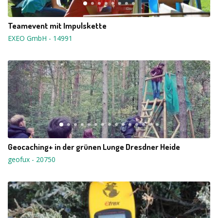
Teamevent mit Impulskette
EXEO GmbH
-
14991
Geocaching+ in der grünen Lunge Dresdner Heide
geofux
-
20750