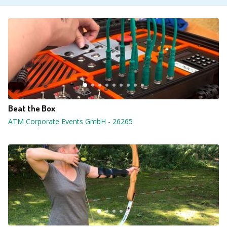
Beat the Box
ATM Corporate Events GmbH
-
26265