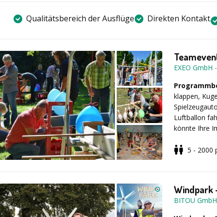
Qualitätsbereich der Ausflüge
Direkten Kontakt
Teamevent
EXEO GmbH
Programmbe
klappen, Kuge
Spielzeugauto
Luftballon fah
könnte Ihre I
Mitglieder e
beisteuern, s
5 - 2000
kleiner Start
Auf Wunsch wer
Schlussszenar
ein Transfer z
spaßig, impos
ist ebenfalls 
Windpark 
BITOU GmbH