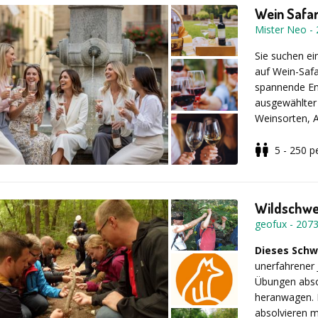
Kreativität:
Wein Safar
Kommunikat
Mister Neo
-
und mit and
Sie suchen e
Ihre Vorteil
auf Wein-Safa
während alle 
spannende En
wertvolle Erk
ausgewählter 
Arbeitsalltag
Weinsorten, 
von Station z
Verpassen Sie
tauschen Sie 
5 - 250
p
inspirieren 
gemeinsam ne
Ob Weinliebh
auf seine Kos
Entdeckungsr
Wildschwe
geofux
-
207
Dieses Schw
unerfahrener 
Übungen absol
heranwagen. 
absolvieren m