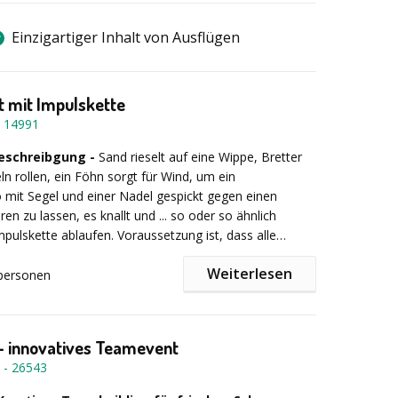
Einzigartiger Inhalt von Ausflügen
 mit Impulskette
-
14991
schreibgung -
Sand rieselt auf eine Wippe, Bretter
ln rollen, ein Föhn sorgt für Wind, um ein
 mit Segel und einer Nadel gespickt gegen einen
ren zu lassen, es knallt und ... so oder so ähnlich
mpulskette ablaufen. Voraussetzung ist, dass alle
ines Teams zusammenarbeiten, Ideen und Lösungen
Weiterlesen
ich absprechen und Absprachen einhalten. So kann ein
personen
impuls die ganze Impulskette durchlaufen, um final ein
den die Arbeitsprozesse professionell reflektiert und
io einzuleiten, das – je nach Wunsch – überraschend,
um Alltag hergestellt, eine spaßorientierte Moderation
ant oder fesselnd sein kann.
möglich.
- innovatives Teamevent
-
26543