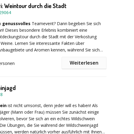
 Verleihen Sie dem Windpark eine individuelle Note.
i: Weintour durch die Stadt
ion und Koordination: Abstimmung im eigenen Team
29064
eren Teams führt zum Erfolg.
in
genussvolles
Teamevent? Dann begeben Sie sich
e:
Das Event fördert Teamgeist und Zusammenarbeit,
ri! Dieses besondere Erlebnis kombiniert eine
Beteiligten ihre Stärken einbringen können. Nehmen Sie
tdeckungstour durch die Stadt mit der Verkostung
enntnisse und jede Menge Spaß mit zurück in den
Weine. Lernen Sie interessante Fakten über
 – und erleben Sie, wie Ihr Team über sich hinauswächst.
Anbaugebiete und Aromen kennen, während Sie sich
u Station probieren. Testen Sie Ihren Geschmackssinn,
 nicht diese einzigartige Gelegenheit, um Ihr Team zu
Weiterlesen
sich mit Ihren Kollegen aus und entdecken Sie
ersonen
und zusammenzuführen!
ue Favoriten.
aber oder neugieriger Einsteiger – hier kommt jeder
ten. Sind Sie bereit für eine genussvolle
eise?
injagd
38
ein
ist nicht umsonst, denn jeder will es haben! Als
Jäger (Mann oder Frau) müssen Sie zunächst einige
vieren, bevor Sie sich an ein echtes Wildschwein
Die Übungen, die Sie während der Wildschweinjagd
üssen, werden natürlich vorher ausführlich mit Ihnen