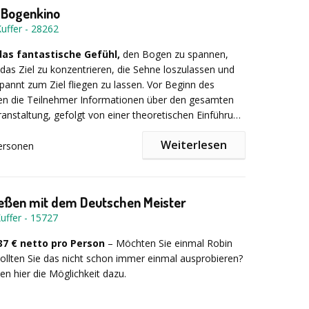
 Bogenkino
rden individuell auf Ihre Anfrage angepasst! Sie sind
uffer
-
28262
gebuchten Inhalten (Seifenkistenprojekt, Kunstprojekt,
lenge etc.) und dem Umfang der Veranstaltung (halb-,
das fantastische Gefühl,
den Bogen zu spannen,
5-tägig).
 das Ziel zu konzentrieren, die Sehne loszulassen und
en
ie konkrete Preise an – wir erstellen Ihnen gern ein
spannt zum Ziel fliegen zu lassen. Vor Beginn des
 Schafhutung
ell nach Ihren Wünschen.
ten die Teilnehmer Informationen über den gesamten
chärfung
ranstaltung, gefolgt von einer theoretischen Einführung
k des Bogenschießens.
Weiterlesen
ersonen
en fördern Kommunikation, Zusammenarbeit und
Denken und zeigen, wie wichtig ein starkes Team für den
ührung konzentrieren Sie sich auf Ihre Ziele, wobei ich
kl. Mwst.
rfolg ist.
ahrener Trainer, unter anderem achtfacher deutscher
genschießen, Tipps zur Verbesserung Ihrer
eßen mit dem Deutschen Meister
 gebe.
uffer
-
15727
 & Präzision:
 37 € netto pro Person
– Möchten Sie einmal Robin
o Person
llten Sie das nicht schon immer einmal ausprobieren?
en hier die Möglichkeit dazu.
ßen
lon mit Riesenskiparcours
atoren