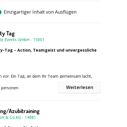
Einzigartiger Inhalt von Ausflügen
ity Tag
te Events GmbH
-
15001
ity-Tag – Action, Teamgeist und unvergessliche
ich vor: Ein Tag, an dem Ihr Team gemeinsam lacht,
ungen meistert und echte Erfolgsmomente erlebt.
Weiterlesen
personen
artet Sie bei unserem Multi-Activity-Tag – ein
eiches Event voller Energie, Spaß und Teamspirit.
ng/Azubitraining
ch auf eine perfekte Mischung aus actionreichen
bH & Co.KG
-
14081
reativen Teamaufgaben und spannenden Challenges.