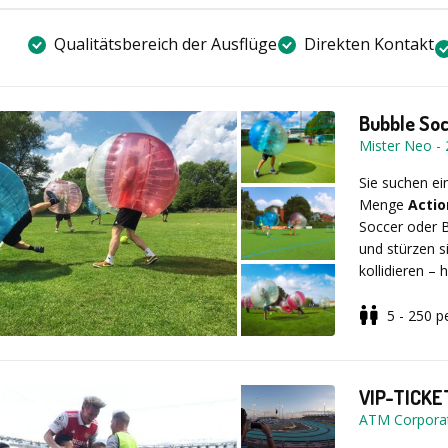
man um die G
Durchführun
Dauer: ca.
Qualitätsbereich der Ausflüge
Direkten Kontakt
Gehen auch Si
Ort
Begrüßung &
Bereitstellu
Ort: deu
Durchführun
Bubble So
Mister Neo
-
Optional
Teilnehmer
Sie suchen e
Menge
Actio
Soccer oder B
Termin: gan
und stürzen si
Siegerehrun
kollidieren – 
Pokale, Med
Versuchen Sie
witzigsten Sp
5 - 250
p
dabei garantie
Treten Sie in
Spielvariante
Perspektive. 
Leistu
VIP-TICKE
vor allem ein
ATM Corpora
ultimativen A