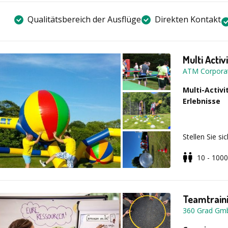
Qualitätsbereich der Ausflüge
Direkten Kontakt
Multi Activ
ATM Corpora
Multi-Activ
Erlebnisse
Stellen Sie s
Herausforder
10 - 1000
Genau das erw
abwechslungsr
Teamtraini
Freuen Sie si
360 Grad Gm
Stationen, k