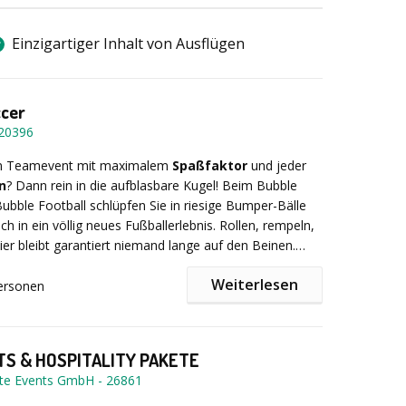
eocaching-WM :-)
g des Bubble Ball Soccer am von Ihnen gewünschten
 2 - 2,5 Stunden
e auf die Mission: Titelgewinn!
Einzigartiger Inhalt von Ausflügen
 Einführung , Tunierplan mit Auswertung
ng aller Materialien
tschlandweit
g und Betreuung durch qualifizierten Coach
ccer
20396
: ab 10 Personen
in Teamevent mit maximalem
Spaßfaktor
und jeder
n
? Dann rein in die aufblasbare Kugel! Beim Bubble
ubble Football schlüpfen Sie in riesige Bumper-Bälle
zjährig durchführbar (indoor & outdoor)
ch in ein völlig neues Fußballerlebnis. Rollen, rempeln,
g
hier bleibt garantiert niemand lange auf den Beinen.
aillen
 den Ball ins Tor zu bringen, während Sie selbst zum
Weiterlesen
ielball auf dem Feld werden. Lachen und Chaos sind
ersonen
rt!
 Teams gegeneinander an, probieren Sie verschiedene
n aus und erleben Sie Fußball aus einer völlig neuen
Ob Turniermodus oder lockeres Spaßspiel – hier zählt
ngen Tower of Power:
TS & HOSPITALITY PAKETE
es: gemeinsam Spaß haben. Sind Sie bereit für den
te Events GmbH
-
26861
ufprall?