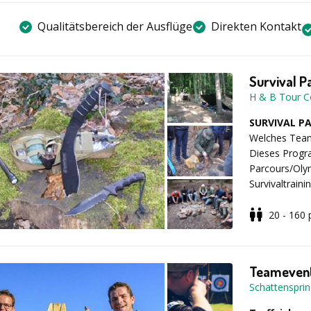
Qualitätsbereich der Ausflüge
Direkten Kontakt
Survival P
H & B Tour C
SURVIVAL P
Welches Team 
Dieses Progra
Parcours/Olym
Survivaltrain
Übernachtung
3 Tagesprogra
20 - 160
Beispielabl
der Einteilun
begeben Sie 
Teamevent
Teilnehmern u
Schattenspri
Team holt die
Rechnungsabt