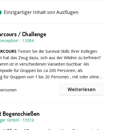
Einzigartiger Inhalt von Ausflügen
arcours / Challenge
onception
-
13384
ARCOURS
Testen Sie die Survival Skills Ihrer Kollegen.
hat das Zeug dazu, sich aus der Wildnis zu befreien?
mm ist in verschiedenen Varianten buchbar: Als
piade für Gruppen bis ca 200 Personen, als
ing für Gruppen von 1 bis 20 Personen , mit oder ohne
, als Tages- oder oder Halbtagesprogramm, als 2 oder
Weiterlesen
mm. Teilen Sie uns einfach Ihre Wünsche mit.
personen
auf "Halbtagesprogramm Survival Parcours":
Nach
g der Teilnehmer in Gruppen von bis zu 10 Personen,
sich auf einen spannenden Outdoor Parcours, der den
 Bogenschießen
nterschiedlichste Fähigkeiten abverlangt. Welches
nger GmbH
-
15516
 meisten Punkte bei der Jagd mit der Zwille? Kann die
eilung nach dem GAU beim Speerwerfen nun beim