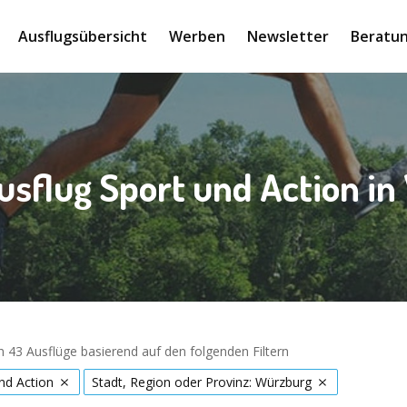
Ausflugsübersicht
Werben
Newsletter
Beratun
usflug Sport und Action i
 43 Ausflüge basierend auf den folgenden Filtern
nd Action
Stadt, Region oder Provinz: Würzburg