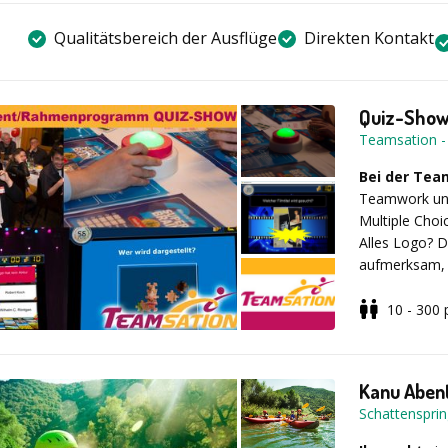
Qualitätsbereich der Ausflüge
Direkten Kontakt
Quiz-Sho
Teamsation
Bei der Te
Teamwork und 
Multiple Choi
Alles Logo? D
aufmerksam, 
wird Fernseh
die Teilnehme
10 - 300
Show zu fühle
Speziell für 
bieten wir au
Das Besondere
Hauptthema d
Kanu Aben
Inhalte nach 
Schattenspri
eingebaut wer
X-MAS Qui
Organisation "