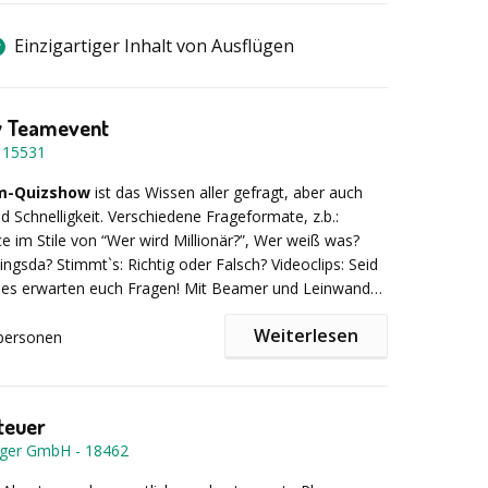
Einzigartiger Inhalt von Ausflügen
w Teamevent
-
15531
am-Quizshow
ist das Wissen aller gefragt, aber auch
Schnelligkeit. Verschiedene Frageformate, z.b.:
ce im Stile von “Wer wird Millionär?”, Wer weiß was?
ingsda? Stimmt`s: Richtig oder Falsch? Videoclips: Seid
es erwarten euch Fragen! Mit Beamer und Leinwand
studio-Atmosphäre erzeugt und natürlich bekommen
Weiterlesen
r einen Buzzer, um sich wie in einer realen Fernseh-
personen
n.
Weihnachten, Ostern, Olympia oder Fußballereignissen,
ch Special-Quiz-Shows, in denen sich alles um das
: Es können vorab unternehmensspezifische Fragen oder
reht, wie
teuer
Ihren individuellen Wünschen in unsere Quizshow
nger GmbH
-
18462
den, um auch das Wissen über die eigene Firma oder
z-Show, Easter-Quiz-Show, Olympics-
zu testen".