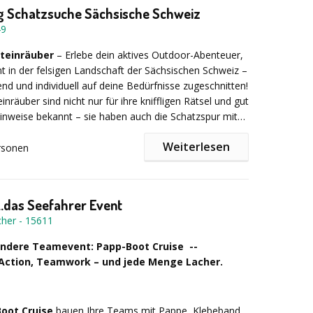
g Schatzsuche Sächsische Schweiz
49
steinräuber
– Erlebe dein aktives Outdoor-Abenteuer,
 in der felsigen Landschaft der Sächsischen Schweiz –
end und individuell auf deine Bedürfnisse zugeschnitten!
inräuber sind nicht nur für ihre kniffligen Rätsel und gut
inweise bekannt – sie haben auch die Schatzspur mit
reichen Teamaufgaben gesichert – und die haben es in
Weiterlesen
rsonen
er aufwendigen Geschichte entdeckst du die Gegend
agenumwobenen Pfaffenstein auf ganz besondere Weise.
fade des schroffen Berges, durchzogen von zahlreichen
..das Seefahrer Event
 dich diese einmalig spannende Geocaching-Tour mitten
cher
-
15611
bedeutendsten Klettergebiete der Sächsischen Schweiz, wo
e zahlreiche Spuren stein- und bronzezeitlicher
ndere Teamevent: Papp-Boot Cruise --
nden. All das erlebst du im Rahmen der Suche nach einem
Action, Teamwork – und jede Menge Lacher.
chatz! Ob Firmenevent, Teamtag, Gruppenfreizeitaktivität
istungen:
Ausführliche Besprechung und Anpassung
-Event – ​​in der atemberaubenden Kulisse des
im Vorfeld – Begrüßung, ggf. Einteilung in kleine
 kommt jeder auf seine Kosten.
Rollenverteilung mit Aufgaben und Ausrüstung –
oot Cruise
bauen Ihre Teams mit Pappe, Klebeband