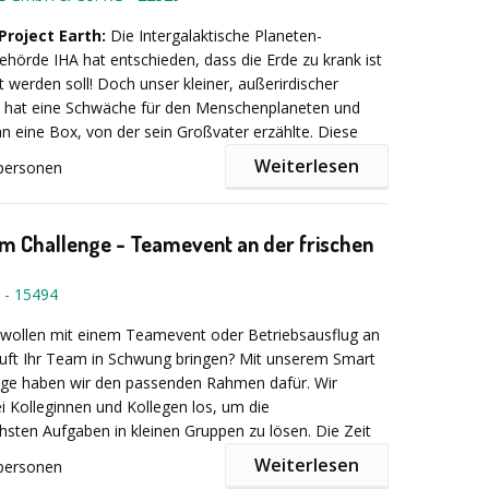
Project Earth:
Die Intergalaktische Planeten-
hörde IHA hat entschieden, dass die Erde zu krank ist
 werden soll! Doch unser kleiner, außerirdischer
y hat eine Schwäche für den Menschenplaneten und
 an eine Box, von der sein Großvater erzählte. Diese
iele Lösungen für die Probleme der Erde. Der einzige
Weiterlesen
personen
it ist knapp. Innerhalb von nur 90 Minuten müssen alle
x gelöst werden. Dibbly macht sich auf die Suche nach
 in der Lage sind, die drohende Zerstörung der Erde
m Challenge - Teamevent an der frischen
.
-
15494
duktion
dieses Escape Games haben wir darauf
hhaltige Materialien zu verwenden. Wir setzen
 wollen mit einem Teamevent oder Betriebsausflug an
rfach ein, anstatt es zu entsorgen, nutzen langlebige
Luft Ihr Team in Schwung bringen? Mit unserem Smart
d kooperieren mit regionalen und zertifizierten
ge haben wir den passenden Rahmen dafür. Wir
PIELPROVIEL spendet zudem pro UNESCAPE-
i Kolleginnen und Kollegen los, um die
m 1 Euro an das Projekt „Artenschutz – Euro“ des
chsten Aufgaben in kleinen Gruppen zu lösen. Die Zeit
 in Münster und unterstützt damit das Angkor Center
– das Team muss eng zusammenarbeiten und alle
Weiterlesen
personen
ion of Biodiversity in Kambodscha sowie das
ungen zu meistern!
 240 Min -
Preis auf Anfrage