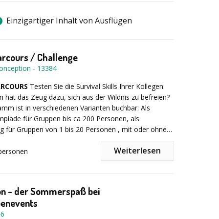
Einzigartiger Inhalt von Ausflügen
arcours / Challenge
onception
-
13384
ARCOURS
Testen Sie die Survival Skills Ihrer Kollegen.
hat das Zeug dazu, sich aus der Wildnis zu befreien?
mm ist in verschiedenen Varianten buchbar: Als
piade für Gruppen bis ca 200 Personen, als
ing für Gruppen von 1 bis 20 Personen , mit oder ohne
, als Tages- oder oder Halbtagesprogramm, als 2 oder
Weiterlesen
mm. Teilen Sie uns einfach Ihre Wünsche mit.
personen
auf "Halbtagesprogramm Survival Parcours":
Nach
g der Teilnehmer in Gruppen von bis zu 10 Personen,
sich auf einen spannenden Outdoor Parcours, der den
on - der Sommerspaß bei
nterschiedlichste Fähigkeiten abverlangt. Welches
enevents
 meisten Punkte bei der Jagd mit der Zwille? Kann die
46
eilung nach dem GAU beim Speerwerfen nun beim