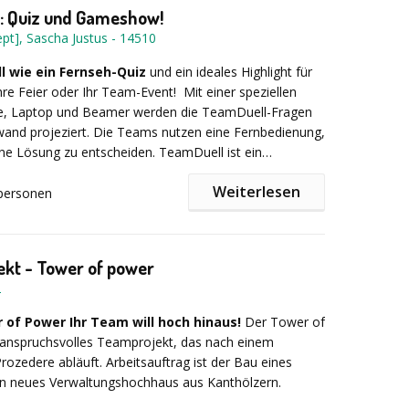
nden/Geofux-Ehrenmedaillen - Optional: Organisation
: Quiz und Gameshow!
en Location mit Catering-Möglichkeiten/Bereitstellung
pt], Sascha Justus
-
14510
nd Getränken auf dem Spielplatz
t noch bieten: Nachtwächter- und Henkerstochter-
Heidelberg, Teamevents, Stadtrallyes, Criminal Dinner,
ll wie ein Fernseh-Quiz
und ein ideales Highlight für
e, Outdoor Programme, Survival Training, Survival
Ihre Feier oder Ihr Team-Event! Mit einer speziellen
Vieles mehr in ganz Deutschland.
e, Laptop und Beamer werden die TeamDuell-Fragen
wand projeziert. Die Teams nutzen eine Fernbedienung,
ine Lösung zu entscheiden. TeamDuell ist ein
reiches und spannendes Quiz und wenn Sie möchten
Weiterlesen
chte Gameshow.
personen
gen
aus verschiedensten Bereichen ergänzen wir
individuell gestaltbaren Spielen und Teamaufgaben. So
für, dass bei TeamDuell Cleverness, Geschick und
kt - Tower of power
ragt sind. Am Ort Ihrer Wahl bauen wir Laptop,
2
wand sowie Sound- und Fernbedienungssystem auf
n es auch schon losgehen. Das Quiz beinhaltet sowohl
 of Power
Ihr Team will hoch hinaus!
Der Tower of
len Bereichen als auch Audio-, Foto- und
 anspruchsvolles Teamprojekt, das nach einem
en.
n
wir auch Ihre ganz persönlichen firmenbezogenen
ozedere abläuft. Arbeitsauftrag ist der Bau eines
nfließen oder konzipieren ein thematisches Wunschquiz
in neues Verwaltungshochhaus aus Kanthölzern.
optionale Spieleteil kann aus verschiedensten Elementen