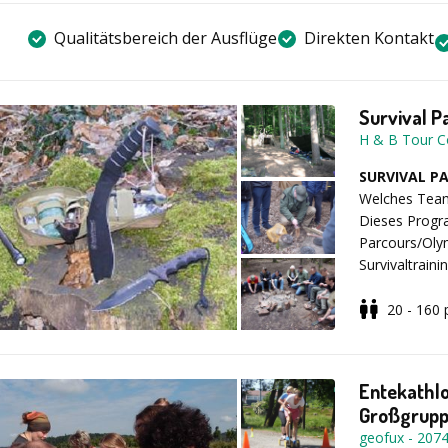
Qualitätsbereich der Ausflüge
Direkten Kontakt
Survival P
H & B Tour C
SURVIVAL P
Welches Team 
Dieses Progra
Parcours/Olym
Survivaltrain
Übernachtung
3 Tagesprogra
20 - 160
Beispielabl
der Einteilun
begeben Sie 
Entekathl
Teilnehmern u
Großgrupp
Team holt die
geofux
-
207
Rechnungsabt