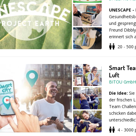
UNESCAPE - 
Gesundheitsbe
und gesprengt
Freund Dibbl
erinnert sich
Box enthält v
20 - 500
Haken: Die Ze
Rätsel der Bo
Menschen, die
Smart Tea
zu verhindern
Luft
BITOU GmbH
Bei der Pro
geachtet, nac
Die Idee:
Sie
Equipment meh
der frischen 
Ausrüstung un
Team Challen
Anbietern. S
schicken dabe
Teilnehmende
unterschiedli
Allwetterzoos
ist begrenzt
4 - 3000
for Conservat
Herausforder
Dauer: 60 bis