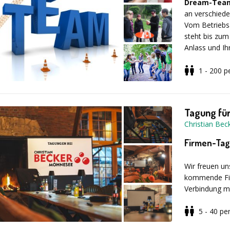
Dream-Team
Betreuung dur
an verschiede
Lebensmittel 
Vom Betriebsa
Locationscou
steht bis zum
Anlass und Ih
Event.
1 - 200
p
Je nach Auf
Erlebnismodu
Sichern Sie si
Kooperation, 
Tagung fü
Team-Aktionen
Christian Be
auch Bogensch
Möglich ist s
Firmen-Ta
auch eine Var
Einzelgruppen
Wir freuen un
entwickeln wir
kommende Fir
Verbindung m
I
deal geeigne
ergänzendes T
5 - 40
pe
Unsere Even
Teamentwicklu
für Ihre Tagu