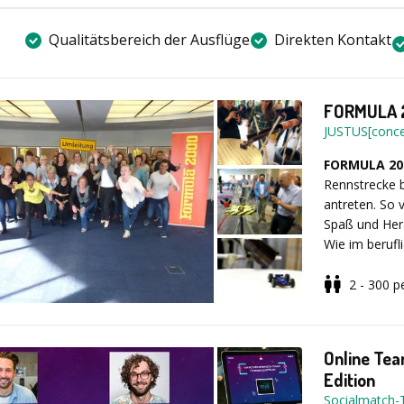
Teamdynamik 
Draußen erleb
Sie uns Ihre 
Qualitätsbereich der Ausflüge
Direkten Kontakt
FORMULA 2
JUSTUS[conce
FORMULA 200
Rennstrecke 
antreten. So v
Spaß und Her
Wie im berufl
alle koordini
Teilnehmer in
2 - 300
p
und diese an 
Im Anschlus
gute Kommuni
spannendes R
erforderlich,
nicht nur Ges
Online Tea
natürlich sofo
gefragt, denn
Edition
anzusteuern,
Socialmatch