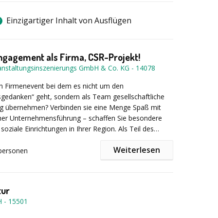
Einzigartiger Inhalt von Ausflügen
ngagement als Firma, CSR-Projekt!
anstaltungsinszenierungs GmbH & Co. KG
-
14078
in Firmenevent bei dem es nicht um den
gedanken“ geht, sondern als Team gesellschaftliche
g übernehmen? Verbinden sie eine Menge Spaß mit
cher Unternehmensführung – schaffen Sie besondere
oziale Einrichtungen in Ihrer Region. Als Teil des
 können Firmen mit Kreativität, Geschick und ein
Weiterlesen
 Spielmodule aus Holz herstellen und sich anschließend
personen
haltigkeit Ihrer Aktionen und Bauwerke freuen.
durch Corporate Social Responsibility Maßnahmen
ivation und Produktivität Ihrer Mitarbeiter und
tur
e neben einer Stärkung der Zusammenarbeit des Teams,
H
-
15501
e Bindung zum UnternehmeN !