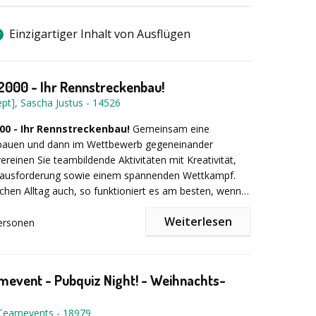
zu stärken und den Zusammenhalt zu fördern. Lassen
en - Drinnen profitieren!
Tagung zu einen unvergesslichen Erlebnis machen.
Einzigartiger Inhalt von Ausflügen
000 - Ihr Rennstreckenbau!
pt], Sascha Justus
-
14526
0 - Ihr Rennstreckenbau!
Gemeinsam eine
bauen und dann im Wettbewerb gegeneinander
ereinen Sie teambildende Aktivitäten mit Kreativität,
ausforderung sowie einem spannenden Wettkampf.
ichen Alltag auch, so funktioniert es am besten, wenn
ert auf ein gemeinsames Ziel hinarbeiten. Da die
Weiterlesen
 kleinen Gruppen jeweils Teilabschnitte der Bahn bauen
ersonen
den Schnittstellen dann zusammengefügt werden, ist
s an den Bau der Rennstrecke
findet ein
kation innerhalb und zwischen den Teams
ennen mit den ferngesteuerten Rennautos statt. Doch
 um eine funktionierende Rennbahn zu bauen, die dann
chwindigkeit, sondern auch punktgenaues Steuern ist
mevent - Pubquiz Night! - Weihnachts-
rt getestet wird!
 es gilt, die Boxengassen und Plattformen so exakt
 dass dort ein Fahrerwechsel vorgenommen werden
-Teamevents
-
18979