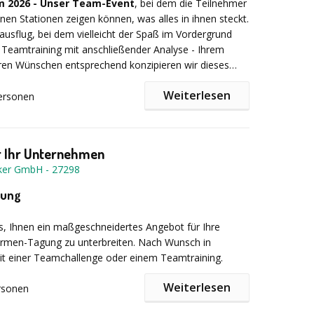
 2026 - Unser Team-Event
, bei dem die Teilnehmer
ch professionelles Personal - Beschaffung aller
nen Stationen zeigen können, was alles in ihnen steckt.
und Kochutensilien - Material -
usflug, bei dem vielleicht der Spaß im Vordergrund
ting
Preise: ab 89€ p.P. inkl. Mwst.
 Teamtraining mit anschließender Analyse - Ihrem
ren Wünschen entsprechend konzipieren wir dieses
Weiterlesen
ersonen
trag setzen wir bewährte und innovative
le aus den Bereichen Funspiele, Kommunikation,
ch jetzt Ihren Termin ...
Selbsterfahrung und Vertrauen ein. Neben Outdoor-
r Ihr Unternehmen
 und Aufgaben verschiedenster Art bieten wir Ihnen
cker GmbH
-
27298
ießen, Niedrigseilelemente, Seilbrückenbau etc. an.
owohl ein Wettbewerb der Teams untereinander als
gung
iante, bei der durch das Zusammenspiel der
 ein gemeinsames Ziel erreicht werden kann. Gerne
s, Ihnen ein maßgeschneidertes Angebot für Ihre
 auch für Sie ein individuelles Concept!
men-Tagung zu unterbreiten. Nach Wunsch in
it einer Teamchallenge oder einem Teamtraining.
t als:
Betriebsausflug, Kick-Off, Rahmenprogramm und
raining für Seminar oder Workshop, Teambuilding,
Weiterlesen
rsonen
tlocation
bietet Ihnen nicht nur die ideale Infrastruktur
ng, Teamtraining, etc.
ng, sondern auch vielfältige Möglichkeiten, Ihre