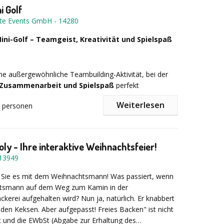
Teilnehmerzahl und Art des Bauwerks variiert der Preis.
i Golf
 trinken zusammen eine Tasse Tee und können sich
alkulieren wir Ihnen umgehend den exakten Preis und
te Events GmbH
-
14280
 des Krabbenpulens versuchen. Passend dazu kann auch
100%ige Transparenz.
Ca. 50% der Summe sind Spende
 eine Friesische Spezialität nach Wahl serviert werden,
0% Veranstaltungskosten.
ini-Golf – Teamgeist, Kreativität und Spielspaß
piel
Bohnensopp, Labskaus oder Grünkohl.
Milchkübel werfen, Schlauchboot- Wettrennen,
zubuchbar:
ine außergewöhnliche Teambuilding-Aktivität, bei der
e
, Zusammenarbeit und Spielspaß
perfekt
. Bei unserer
Kreativ-Mini-Golf-Challenge
gestaltet
Weiterlesen
personen
insam individuelle Miniaturgolfbahnen – jedes Loch
ue, spannende Herausforderung.
ly - Ihre interaktive Weihnachtsfeier!
 in Aktion
13949
Sie es mit dem Weihnachtsmann! Was passiert, wenn
tsmann auf dem Weg zum Kamin in der
nen Bällen, Schlägern und Materialien bringen die
kerei aufgehalten wird? Nun ja, natürlich. Er knabbert
 ihre Ideen ein, planen, bauen und testen
den Keksen. Aber aufgepasst! Freies Backen" ist nicht
Dabei entstehen
kreative Lösungen, spannende
 und die EWbSt (Abgabe zur Erhaltung des
ionen und jede Menge gemeinsame