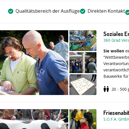
Qualitätsbereich der Ausflüge
Direkten Kontakt
Soziales E
360 Grad Ver
Sie wollen
e
“Wettbewerbs
Verantwortun
verantwortli
Bauwerke für s
Großen Ganzen
wenig Ehrgeiz
20 - 500
über die Nach
Erhöhen Sie 
(CSR) die Mot
Friesenabi
erreichen Si
S.O.F.A. Gmb
eine positiv