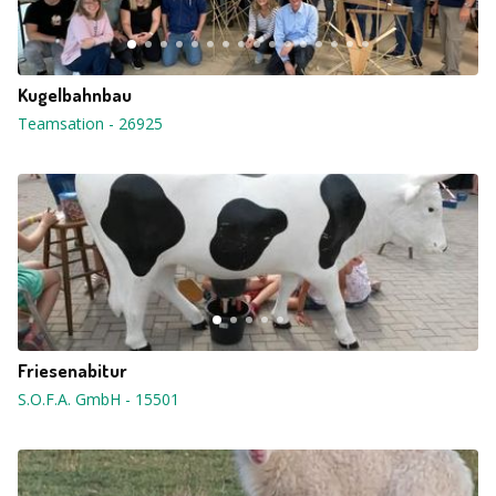
Kugelbahnbau
Teamsation
-
26925
Friesenabitur
S.O.F.A. GmbH
-
15501