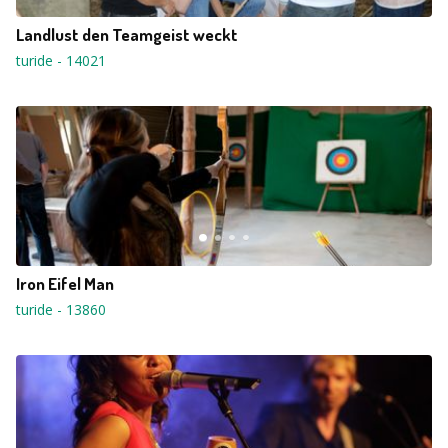
Landlust den Teamgeist weckt
turide
-
14021
Iron Eifel Man
turide
-
13860