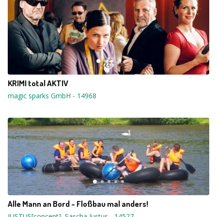
KRIMI total AKTIV
magic sparks GmbH
-
14968
Alle Mann an Bord - Floßbau mal anders!
JUSTUS[concept], Sascha Justus
-
14527