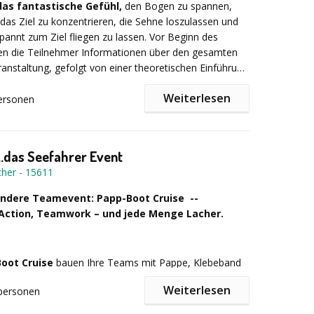
 und Video-Challenges
fordern die Kreativität der
das fantastische Gefühl,
den Bogen zu spannen,
rgen für eine bleibende Erinnerung an die Rallye.
 das Ziel zu konzentrieren, die Sehne loszulassen und
spannt zum Ziel fliegen zu lassen. Vor Beginn des
 dabei: Modernste Technologie trifft bei uns auf
ten die Teilnehmer Informationen über den gesamten
ambuilding-Ideen.
Lasst euch zum Beispiel über
ranstaltung, gefolgt von einer theoretischen Einführung
ntegration das Drehbuch für euer Video
k des Bogenschießens.
ür noch mehr Kreativität und Team-Spaß!
Weiterlesen
ersonen
ührung konzentrieren Sie sich auf Ihre Ziele, wobei ich
lle
ahrener Trainer, unter anderem achtfacher deutscher
genschießen, Tipps zur Verbesserung Ihrer
..das Seefahrer Event
 selbst gemanaged
 gebe.
cher
-
15611
ehmerzahl 10 Personen
ndere Teamevent: Papp-Boot Cruise --
Paket: 35 € pro Person
o Person
Action, Teamwork – und jede Menge Lacher.
ionen wurden im Voraus bereitgestellt.
IN DIESEM PAKET
oot Cruise
bauen Ihre Teams mit Pappe, Klebeband
ßen Portion Kreativität ihre eigenen Boote – und
tart- und Zielpunkte
Weiterlesen
personen
rekt auf dem Wasser. Ob sie trocken ans Ziel kommen?
t möglich
nz vom Teamwork ab. Dieses Sommer-Highlight sorgt