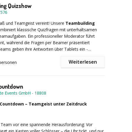
thlon erleben Sie und Ihr Team auf jeden Fall einen
ing Quizshow
eichen, lebendigen und spannenden Tag!
Ideal
8576
mit unseren anderen Eventmodulen wie Bogenschießen,
, Fun Golf etc.
aß und Teamgeist vereint! Unsere
Teambuilding
mbiniert klassische Quizfragen mit unterhaltsamen
thlon - Zu jeder Jahreszeit eine Menge Spaß!
eamaufgaben. Ein professioneller Moderator führt
nt, während die Fragen per Beamer präsentiert
eams geben ihre Antworten über Tablets ein -
t-Technik für maximalen Spaß! Verschiedene
Weiterlesen
rien, perfekt für Betriebsausflüge.
personen
15 bis 500 Personen, Dauer 2 Stunden, Indoor.
Countdown
te Events GmbH
-
18808
 Countdown – Teamgeist unter Zeitdruck
hr Team vor eine spannende Herausforderung: Vor
egt ein Kasten voller Schlösser – die Uhr tickt, und nur