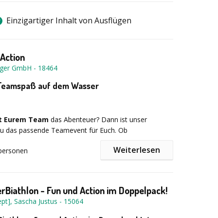
Einzigartiger Inhalt von Ausflügen
Action
nger GmbH
-
18464
 Teamspaß auf dem Wasser
it Eurem Team
das Abenteuer? Dann ist unser
u das passende Teamevent für Euch. Ob
lug, Firmenfeier oder Rahmenprogramm zu Tagungen –
Weiterlesen
personen
 aus dem Floßbau und einer anschließenden
 Teamchallenge auf dem Wasser ist ein tolles
 für viele Gelegenheiten und alle Altersgruppen.
Biathlon - Fun und Action im Doppelpack!
 in kleinen Gruppen
mit dem Floßbau. Aus Tonnen,
0 € zzgl. MwSt. Der Mindestgruppenpreis beträgt
pt], Sascha Justus
-
15064
ettern entstehen nach und nach die Flöße. Dabei
s Event ist für Gruppen von 15-500 möglich.
eilnehmer ganz konzentriert und arbeiten Hand in Hand