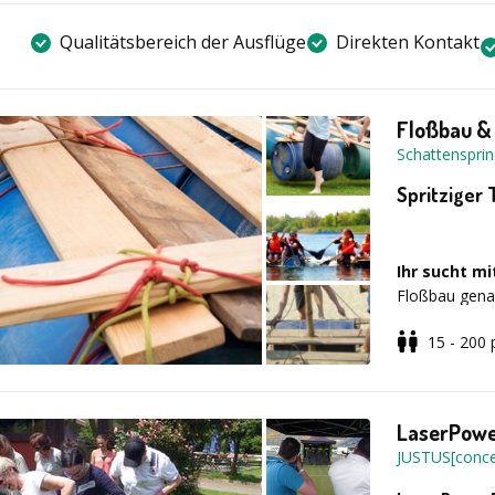
Qualitätsbereich der Ausflüge
Direkten Kontakt
Floßbau & 
Schattenspri
Spritziger
Ihr sucht m
Floßbau gena
Betriebsausf
15 - 200
die Mischung
spielerischen
Erlebnispaket
LaserPower
Los geht es
Preis pP 69,0
JUSTUS[conce
Seilen und Br
1050,- und da
tüfteln die T