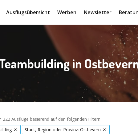
Ausflugsübersicht
Werben
Newsletter
Beratun
Teambuilding in Ostbever
 222 Ausflüge basierend auf den folgenden Filtern
ilding
Stadt, Region oder Provinz: Ostbevern