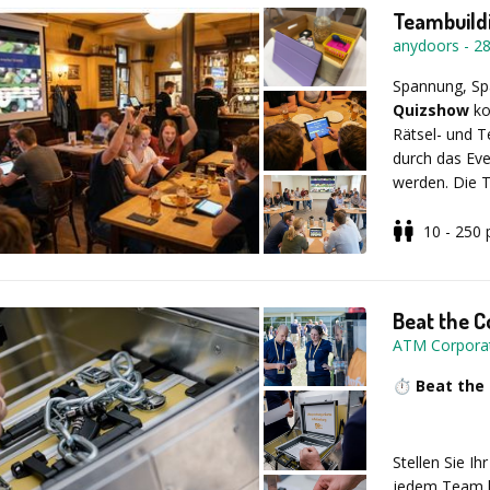
LaserPowerBia
Gewinner.
Teambuild
abwechslungsr
anydoors
-
2
kombinierbar 
Scherbenlaufen
Spannung, Sp
Quizshow
ko
LaserPowerBia
Rätsel- und T
durch das Eve
werden. Die T
moderne Even
Wissenskatego
10 - 250
Geeignet für 
Beat the 
ATM Corpora
⏱️
Beat the
Stellen Sie I
jedem Team li