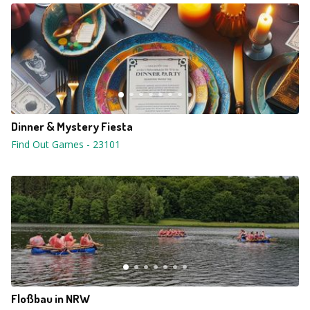
Dinner & Mystery Fiesta
Find Out Games
-
23101
Floßbau in NRW