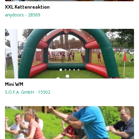
XXL Kettenreaktion
anydoors
-
28569
Mini WM
S.O.F.A. GmbH
-
15502