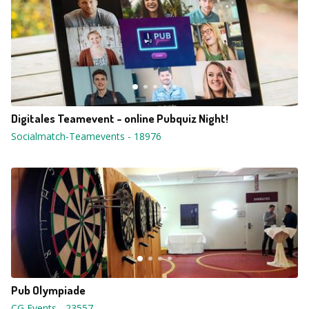
Digitales Teamevent - online Pubquiz Night!
Socialmatch-Teamevents
-
18976
Pub Olympiade
CG Events
-
23557