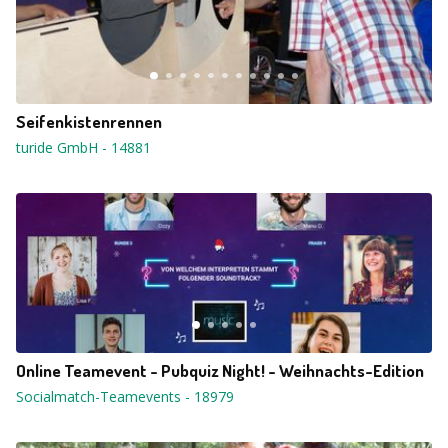
Seifenkistenrennen
turide GmbH
-
14881
Online Teamevent - Pubquiz Night! - Weihnachts-Edition
Socialmatch-Teamevents
-
18979