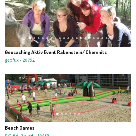
Geocaching Aktiv Event Rabenstein/ Chemnitz
geofux
-
20752
Beach Games
S.O.F.A. GmbH
-
15435