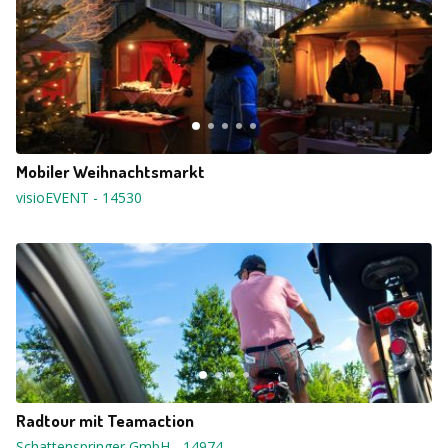
Mobiler Weihnachtsmarkt
visioEVENT
-
14530
Radtour mit Teamaction
Schattenspringer GmbH
-
14974