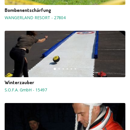
Bombenentschärfung
WANGERLAND RESORT
-
27804
Winterzauber
S.O.F.A. GmbH
-
15497