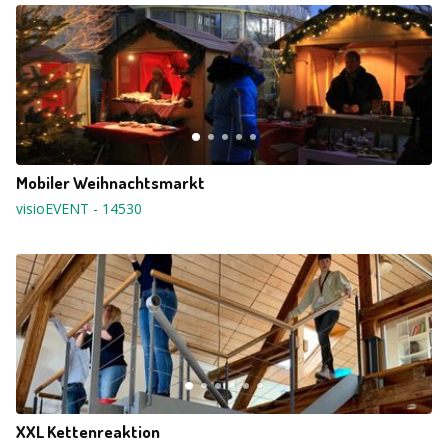
Mobiler Weihnachtsmarkt
visioEVENT
-
14530
XXL Kettenreaktion