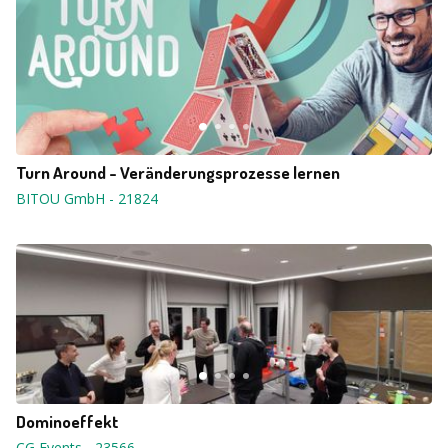
Turn Around - Veränderungsprozesse lernen
BITOU GmbH
-
21824
Dominoeffekt
CG Events
-
23566