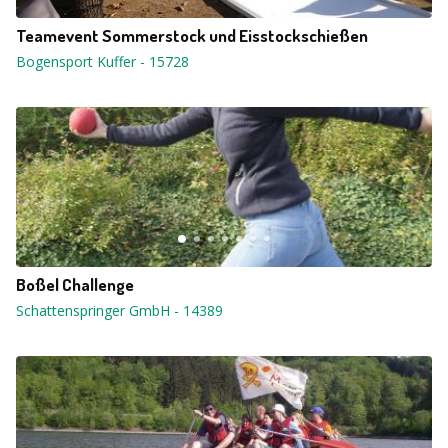
Teamevent Sommerstock und Eisstockschießen
Bogensport Kuffer
-
15728
Boßel Challenge
Schattenspringer GmbH
-
14389