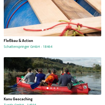
Floßbau & Action
Schattenspringer GmbH
-
18464
Kanu Geocaching
Turide GmbH
-
14916