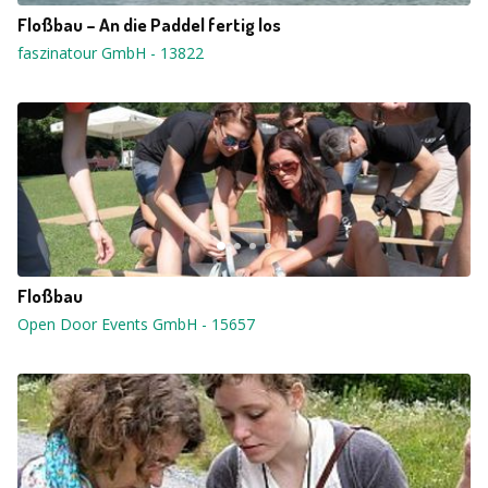
Floßbau – An die Paddel fertig los
faszinatour GmbH
-
13822
Floßbau
Open Door Events GmbH
-
15657