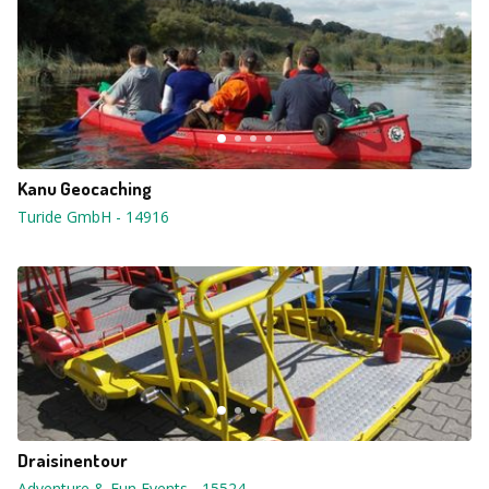
Kanu Geocaching
Turide GmbH
-
14916
Draisinentour
Adventure & Fun Events
-
15524