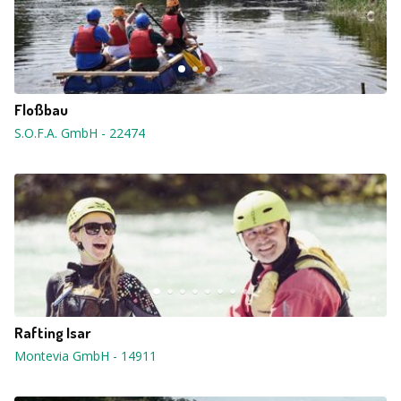
Floßbau
S.O.F.A. GmbH
-
22474
Rafting Isar
Montevia GmbH
-
14911