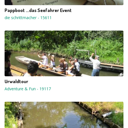
Pappboot ...das Seefahrer Event
die schrittmacher
-
15611
Urwaldtour
Adventure & Fun
-
19117