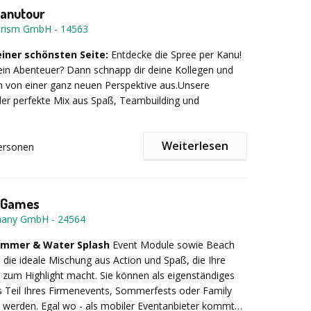
Kanutour
urism GmbH
-
14563
einer schönsten Seite:
Entdecke die Spree per Kanu!
 ein Abenteuer? Dann schnapp dir deine Kollegen und
n von einer ganz neuen Perspektive aus.Unsere
der perfekte Mix aus Spaß, Teambuilding und
.
Weiterlesen
ersonen
r auf der Spree:
 Games
 pur:
Gleite über das Wasser, genieße die frische Luft
many GmbH
-
24564
e die verborgenen Seiten Berlins.
ttkämpfe:
Wer ist der schnellste Paddler? Kleine
ummer & Water Splash
Event Module sowie Beach
sorgen für zusätzlichen Spaß und bringen das Team
die ideale Mischung aus Action und Spaß, die Ihre
 zusammen.
 zum Highlight macht. Sie können als eigenständiges
e Gestaltung:
Wir passen die Tour gerne an deine
s Teil Ihres Firmenevents, Sommerfests oder Family
 Ob entspanntes Paddeln oder actionreiche
 werden. Egal wo - als mobiler Eventanbieter kommt