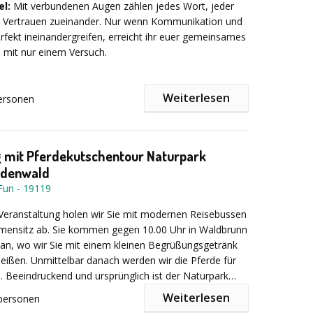
el:
Mit verbundenen Augen zählen jedes Wort, jeder
r Vertrauen zueinander. Nur wenn Kommunikation und
ekt ineinandergreifen, erreicht ihr euer gemeinsames
s mit nur einem Versuch.
auf/Informationen:
Nach der Begrüßung werden
irls und –boys in Teams eingeteilt. Nun wird sich
, welches Team am spritzigsten ist. Die Gruppen
Weiterlesen
ersonen
unsere Stationen und sammeln dabei Punkte.
tunden
g mit Pferdekutschentour Naturpark
Odenwald
ationen
bieten wir Ihnenbeispielsweise
Fun
-
19119
ennen, Kanu- oder Kajakblindparcours,Frisbee-Zielwurf,
Skipping, Wasserschlacht, Handtuch- Schleuderball,
Veranstaltung holen wir Sie mit modernen Reisebussen
Wasser-Laufball (im Ball übers Wasser laufen), Hula
rmensitz ab. Sie kommen gegen 10.00 Uhr in Waldbrunn
hen, Schlange-ein mühsames Wettrennen, Trockenski /
an, wo wir Sie mit einem kleinen Begrüßungsgetränk
d up paddeln (im Stehen paddeln)
gegen
ißen. Unmittelbar danach werden wir die Pferde für
urfsimulator oder Eis-smashing –(Rieseneiswürfel in
n. Beeindruckend und ursprünglich ist der Naturpark
ngefroren sind, die mit Hammer und Meißel auf Zeit
ald, den Sie in einem Planwagen durchfahren. Die
Weiterlesen
personen
erden müssen)
etwa 1,5 Stunden.