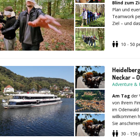
Blind zum Zi
Plan und eue
Teamwork perf
Ziel – und da
Programmverl
unsere Sunnyg
herausstellen
10 - 50
p
durchlaufen 
Dauer: 1,5 S
Heidelber
Neckar – 
Folgende St
Adventure & 
an:
Tretbootr
Boules, Rope-
Am Tag
der 
Limbo-Dance, 
von Ihrem Fi
Hoop, Tauzie
im Odenwald 
Grasski, Stan
willkommen he
Mehrpreis:
S
Sie anschirre
dem Punkte ei
Neckar-Odenw
30 - 150
freigelegt w
Fahrt dauert 