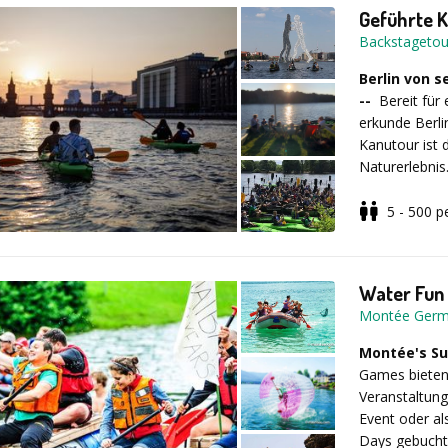
Geführte 
Backstageto
Berlin von s
--
Bereit für
erkunde Berli
Kanutour ist 
Naturerlebnis
5 - 500
p
Dein Abenteue
Water Fun
Paddelspaß
Montée Ger
und entdeck
Kleine We
Montée's S
Wettkämpfe 
Games bieten 
noch näher
Veranstaltung
Individuell
Event oder al
Wünsche an.
Days gebucht