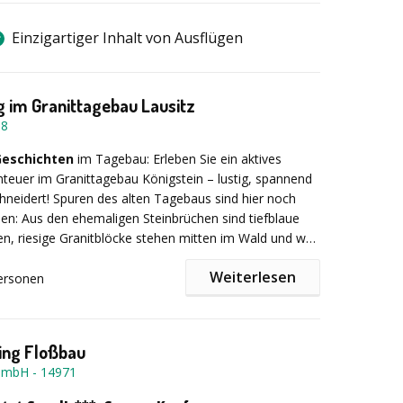
Einzigartiger Inhalt von Ausflügen
 im Granittagebau Lausitz
68
 Geschichten
im Tagebau: Erleben Sie ein aktives
euer im Granittagebau Königstein – lustig, spannend
neidert! Spuren des alten Tagebaus sind hier noch
nden: Aus den ehemaligen Steinbrüchen sind tiefblaue
, riesige Granitblöcke stehen mitten im Wald und wer
ut, findet sogar noch die alten Bunker für das
Weiterlesen
für den Sprengstoff. Dabei stoßen Sie auf alte
ersonen
n, vergessene Schleusen und Gleisanlagen, die
ie Energie
und den Mut eines erfahrenen Bergmanns?
t den grünen Seilbahnsystemen eine besonders
tzeljagd in Königshain bei Görlitz als Betriebsausflug,
ulisse für diese wunderbare Geocaching-Geschichte
ität, Incentive-Veranstaltung oder Outdoor-Trainingstag.
ing Floßbau
rschiedene interaktive Übungen und Gruppenspiele
GmbH
-
14971
den, darunter Klettern und Abseilen.