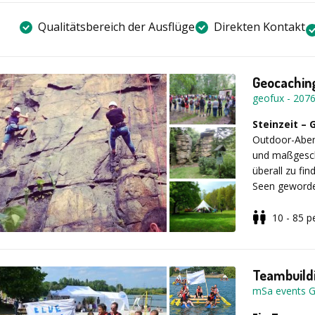
Qualitätsbereich der Ausflüge
Direkten Kontakt
Geocaching
geofux
-
207
Steinzeit –
Outdoor-Abent
und maßgesch
überall zu fi
Seen geworden
genau hinscha
Schießpulver 
10 - 85
p
Straßenbahne
Haben Sie d
gemeinsam mi
Eine GPS-Schni
zauberhafte K
Freizeitaktiv
Teambuild
bilden!
Es können ve
mSa events 
integriert wer