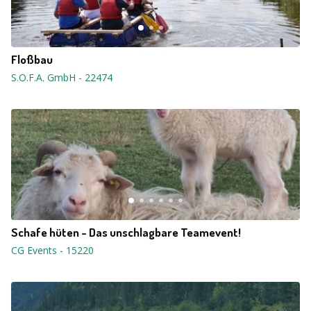
Floßbau
S.O.F.A. GmbH
-
22474
Schafe hüten - Das unschlagbare Teamevent!
CG Events
-
15220