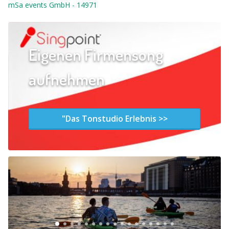
mSa events GmbH
-
14971
Eigenen Firmensong
aufnehmen
"Das Tonstudio Erlebnis >>