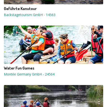
Geführte Kanutour
Backstagetourism GmbH
-
14563
Water Fun Games
Montée Germany GmbH
-
24564