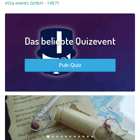
mSa events GmbH
-
14971
Das beliebte Quizevent
Pub-Quiz