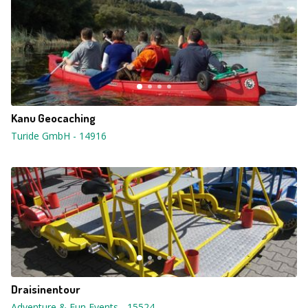
Kanu Geocaching
Turide GmbH
-
14916
Draisinentour
Adventure & Fun Events
-
15524