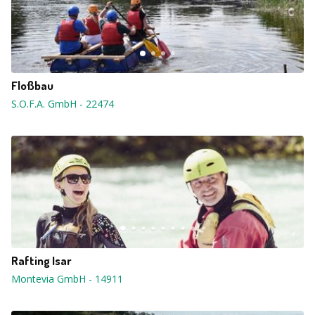
Floßbau
S.O.F.A. GmbH
-
22474
Rafting Isar
Montevia GmbH
-
14911