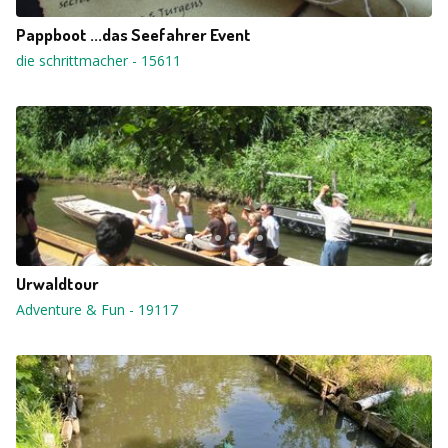
Pappboot ...das Seefahrer Event
die schrittmacher
-
15611
Urwaldtour
Adventure & Fun
-
19117