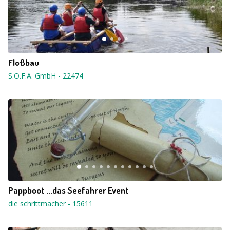
Floßbau
S.O.F.A. GmbH
-
22474
Pappboot ...das Seefahrer Event
die schrittmacher
-
15611