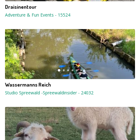
Draisinentour
Adventure & Fun Events
-
15524
Wassermanns Reich
Studio Spreewald -Spreewaldinsider
-
24032