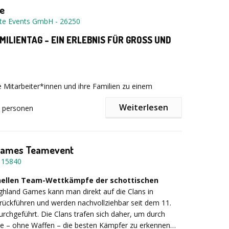
e
 wir in einem persönlichen Gespräch ein
te Events GmbH
-
26250
dertes Programm für Sie zusammen!
MILIENTAG – EIN ERLEBNIS FÜR GROSS UND
e Mitarbeiter*innen und ihre Familien zu einem
en Firmen-Familientag ein! Wir gestalten einen
Weiterlesen
personen
ag, der Kinderaugen zum Leuchten bringt und Eltern
it einem vielseitigen Programm voller spannender
nd kreativer Workshops ist Langeweile garantiert
n – Spaß für alle garantiert!
Games Teamevent
-
15840
tag ist bei uns in besten Händen – und das
ann ganz nach Ihren Wünschen gestaltet
onellen Team-Wettkämpfe der schottischen
ghland Games kann man direkt auf die Clans in
rückführen und werden nachvollziehbar seit dem 11.
urchgeführt. Die Clans trafen sich daher, um durch
ür mögliche Aktivitäten:
ele – ohne Waffen – die besten Kämpfer zu erkennen