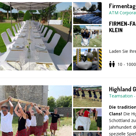
Firmentag
Gerne stellen
ATM Corpora
maßgeschnei
FIRMEN-FA
KLEIN
Laden Sie Ihr
unvergesslich
10 - 1000
besonderen T
begeistert. M
Aktivitäten u
ausgeschlosse
Highland 
Teamsation
Ihr Familien
Programm k
Die traditi
werden.
Clans!
Die Hi
Schottland zu
Jahrhundert d
Beispiele f
spezielle Spi