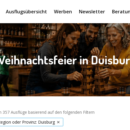
Ausflugsübersicht
Werben
Newsletter
Beratun
eihnachtsfeier in Duisbu
 357 Ausflüge basierend auf den folgenden Filtern
Region oder Provinz: Duisburg