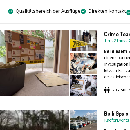
Qualitätsbereich der Ausflüge
Direkten Kontakt
Crime Team
Time2Thrive
Bei diesem 
einen spannen
Investigation
letzten Fall z
detektivische
müsst Hinweis
entlarven und
20 - 500
knifflige Rät
Jedes Detail
und euch nich
kombinieren u
der CTI Acad
Bulli Gps 
Das Event bie
KaeferEvents
unvergesslich