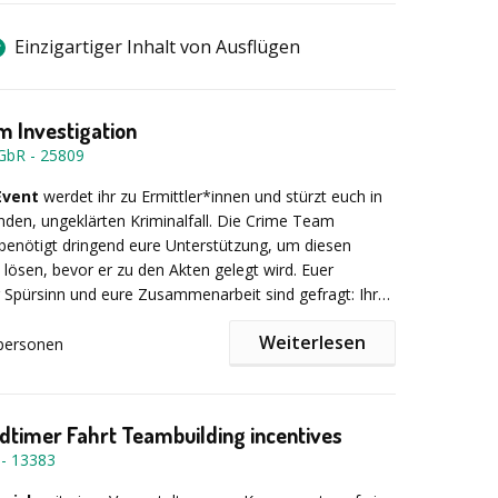
Einzigartiger Inhalt von Ausflügen
 Investigation
 GbR
-
25809
Event
werdet ihr zu Ermittler*innen und stürzt euch in
den, ungeklärten Kriminalfall. Die Crime Team
 benötigt dringend eure Unterstützung, um diesen
u lösen, bevor er zu den Akten gelegt wird. Euer
r Spürsinn und eure Zusammenarbeit sind gefragt: Ihr
e verfolgen, Verdächtige untersuchen, Motive
Weiterlesen
 Alibis überprüfen. Es geht dabei nicht nur darum,
personen
sel zu knacken, sondern auch den Überblick zu bewahren
ist entscheidend, und nur die Teams, die clever
t von falschen Hinweisen ablenken zu lassen.
nd den Fall vollständig aufklären, werden am Ende von
emy ausgezeichnet und in deren Team aufgenommen.
oldtimer Fahrt Teambuilding incentives
tet Nervenkitzel, Rätselspaß und Teamgeist – ein
-
13383
es Krimi-Abenteuer, das noch lange nachwirkt!