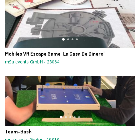
Mobiles VR Escape Game "La Casa De Dinero"
mSa events GmbH
-
23064
Team-Bash
msa events GmbH
-
19813