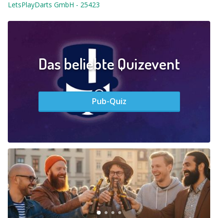
LetsPlayDarts GmbH
-
25423
Das beliebte Quizevent
Pub-Quiz