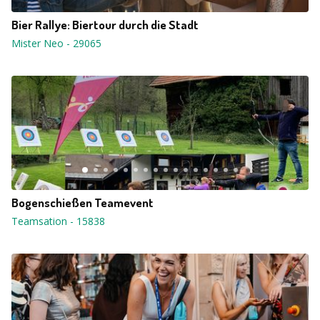
Bier Rallye: Biertour durch die Stadt
Mister Neo
-
29065
Bogenschießen Teamevent
Teamsation
-
15838