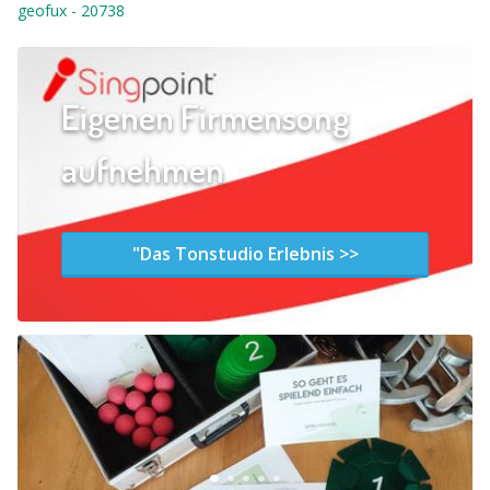
geofux
-
20738
Eigenen Firmensong
aufnehmen
"Das Tonstudio Erlebnis >>