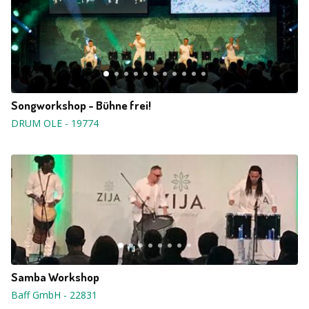
Songworkshop - Bühne frei!
DRUM OLE
-
19774
Samba Workshop
Baff GmbH
-
22831