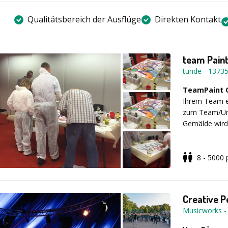
Qualitätsbereich der Ausflüge
Direkten Kontakt
team Pain
turide
-
1373
TeamPaint
Ihrem Team ei
zum Team/Unt
Gemälde wird 
8 - 5000
Kurzportrait
Creative 
Musicworks