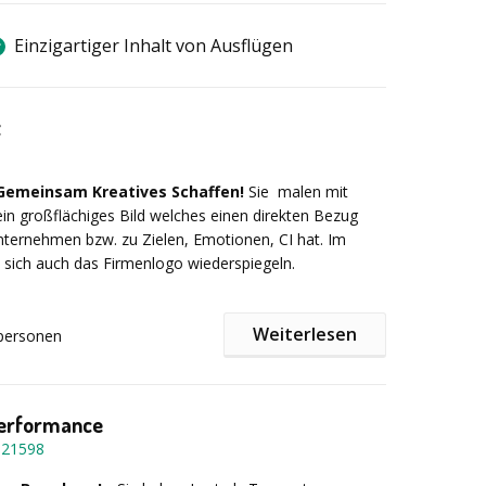
Einzigartiger Inhalt von Ausflügen
t
5
Gemeinsam Kreatives Schaffen!
Sie malen mit
n großflächiges Bild welches einen direkten Bezug
ernehmen bzw. zu Zielen, Emotionen, CI hat. Im
sich auch das Firmenlogo wiederspiegeln.
Weiterlesen
personen
:
Performance
-
21598