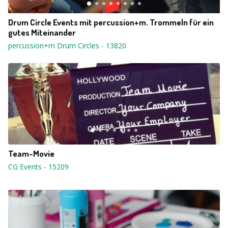
Drum Circle Events mit percussion+m. Trommeln für ein
gutes Miteinander
percussion+m Drum Circles
-
13820
Team-Movie
CG Events
-
15209