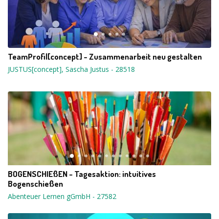
TeamProfil[concept] - Zusammenarbeit neu gestalten
JUSTUS[concept], Sascha Justus
-
28518
BOGENSCHIEßEN - Tagesaktion: intuitives
Bogenschießen
Abenteuer Lernen gGmbH
-
27582