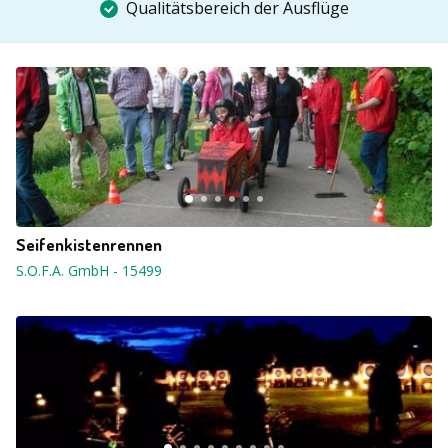
Qualitätsbereich der Ausflüge
Seifenkistenrennen
S.O.F.A. GmbH
-
15499