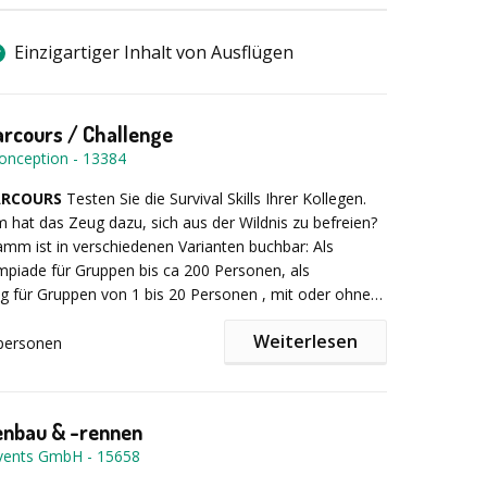
 steht. Egal ob große Wiesen, das alte Fabrikgelände
Tagungsraum. Hier zählt lochen und lachen!
Einzigartiger Inhalt von Ausflügen
lle Betreuung durch erfahrene Guides
rossgolfausrüstung
ge Moderation und Siegerehrung
arcours / Challenge
ntation
onception
-
13384
ARCOURS
Testen Sie die Survival Skills Ihrer Kollegen.
usatzleistungen
hat das Zeug dazu, sich aus der Wildnis zu befreien?
mm ist in verschiedenen Varianten buchbar: Als
piade für Gruppen bis ca 200 Personen, als
 mit anderen Event-Ideen zu einem Teamtag
ing für Gruppen von 1 bis 20 Personen , mit oder ohne
aillen
, als Tages- oder oder Halbtagesprogramm, als 2 oder
ränke
Weiterlesen
mm. Teilen Sie uns einfach Ihre Wünsche mit.
personen
auf "Halbtagesprogramm Survival Parcours":
Nach
g der Teilnehmer in Gruppen von bis zu 10 Personen,
sich auf einen spannenden Outdoor Parcours, der den
enbau & -rennen
0 € pro Person zzgl. 19% MwSt.
nterschiedlichste Fähigkeiten abverlangt. Welches
vents GmbH
-
15658
 meisten Punkte bei der Jagd mit der Zwille? Kann die