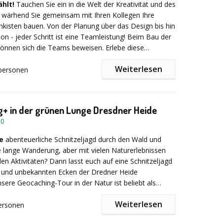
eilung nach dem GAU beim Speerwerfen nun beim
hlt!
Tauchen Sie ein in die Welt der Kreativität und des
nkten? Wer schafft es mit den wenigsten Strikes nur
 wärhend Sie gemeinsam mit Ihren Kollegen Ihre
euerstahl und Watte ein Höllenfeuer zu entfachen?
i Durchführung im Raum Frankfurt und bei bis zu 30
nkisten bauen. Von der Planung über das Design bis hin
mmeln an jeder Station Punkte und am Ende küren wir
b € 2.790,-- zzgl. MwSt.
ion - jeder Schritt ist eine Teamleistung! Beim Bau der
 Heroes!
können sich die Teams beweisen. Erlebe diese
iche Teamaktion und gestaltet Euer
Weiterlesen
ennen für die ganze Firma.
personen
 unseren Kundenstimmen:
werden die Fahrer, sowie die Boxencrew auf Herz und
tet. Im Anschluß findet die WINNERS PARTY für alle
ielen lieben Dank für die Durchführung unseres Events
+ in der grünen Lunge Dresdner Heide
att.
llenge)
letzte Woche in Heidelberg. Es hat uns sehr gut
50
e
abenteuerliche Schnitzeljagd durch den Wald und
 lange Wanderung, aber mit vielen Naturerlebnissen
ür die Fotos, unseren Gäste haben die Aktivitäten
n Aktivitäten? Dann lasst euch auf eine Schnitzeljagd
llenge)
 und unbekannten Ecken der Dredner Heide
sehr gut gefallen. Vielen Dank,”
ere Geocaching-Tour in der Natur ist beliebt als
r, zum Beispiel vom Konzertplatz Weißer Hirsch zum
Weiterlesen
ss, zur Saloppe oder zum Fischhaus. Auch
ersonen
les Survival Abenteuer
(Survival Training)
, kann ich
 Rundwege sind möglich.
terempfehlen.“
artet auf die Suchgruppe besondere