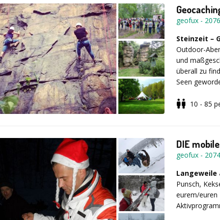
Geocaching
geofux
-
207
Eierlauf
Steinzeit –
Minenfeld
Outdoor-Abent
Wagenrenn
und maßgesch
Menschliche
überall zu fi
Bombenents
Seen geworden
Katapultbau
genau hinscha
Schießpulver 
10 - 85
p
Diese Aufgab
Straßenbahne
strategisches 
Haben Sie d
gemeinsam mi
gemeinsamen E
Eine GPS-Schni
zauberhafte K
Freizeitaktiv
DIE mobile
bilden!
Es können ve
geofux
-
207
integriert wer
Schießspiele
Langeweile
Punsch, Kekse
Inkludierte L
eurem/euren 
Bogenschie
Konzepts im V
Aktivprogram
Laser-Biath
Kooperationss
Laser-Simul