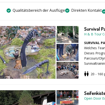
zur Verfügung
oder auch im 
Qualitätsbereich der Ausflüge
Direkten Kontakt
Professione
Komplette C
Mehrsprachi
Survival P
Fotodokume
H & B Tour C
SURVIVAL P
Optionale Z
Welches Team 
Dieses Progra
Parcours/Olym
Kombination
Survivaltrain
Pokale, Med
Übernachtung
Snacks, Get
3 Tagesprogra
20 - 160
Beispielabl
der Einteilun
begeben Sie 
Seifenkist
Preis:
ab 39,0
Teilnehmern u
Open Door E
Team holt die