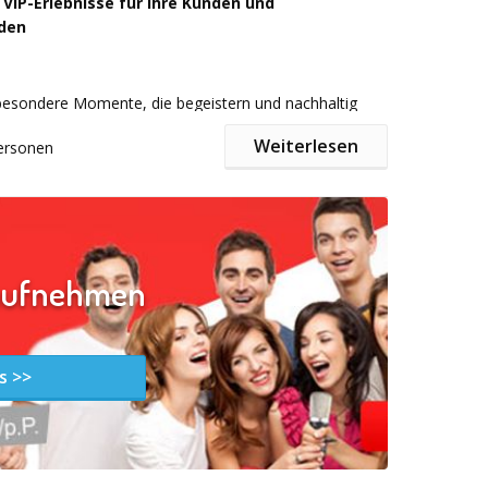
der auf seine Kosten – egal ob Adrenalin-Fan,
 VIP-Erlebnisse für Ihre Kunden und
der Teamplayer. Gemeinsam wachsen, gemeinsam
den
 vor allem: gemeinsam Spaß haben.
besondere Momente, die begeistern und nachhaltig
enteuer:
nseren exklusiven VIP-Erlebnissen bieten Sie Ihren
Weiterlesen
ersonen
tnern, Kunden und Mitarbeitenden außergewöhnliche
ertschätzung zeigen und Beziehungen nachhaltig
r Tischfußball
acing
ge Sportveranstaltungen, kulturelle Highlights oder
aufnehmen
ebnisreisen – wir organisieren
maßgeschneiderte
ernisparcours
ebnisse
, die Ihr Event zu etwas ganz Besonderem
nkampf
gung garantiert! Action, Adrenalin und jede Menge gute
s >>
dafür, dass Ihr Team so richtig in Fahrt kommt.
ulen
ndernisrennen
hießen
g-Aktivitäten: