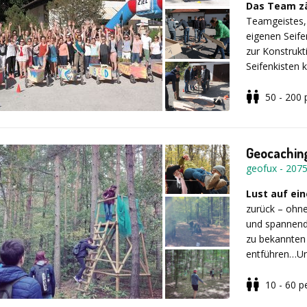
Rechnungsabt
Das Team zä
Shelterbau pu
Teamgeistes,
mit Messer, F
Preis
z.B. be
eigenen Seife
Die Teams sa
Teilnehmern a
zur Konstrukt
Ihre Outdoor
Seifenkisten 
außergewöhnl
Seifenkistenr
50 - 200
Auszug aus
Beim Rennen 
Nieren getes
„Erst einmal v
Geocaching
Teilnehmer st
(Survival Cha
geofux
-
207
gefallen .“
Lust auf ein
zurück – ohne
„Vielen Dank f
und spannende
(Survival Cha
zu bekannten
entführen…Uns
einfache Tou
Lingner Schlo
10 - 60
p
„Ein super tol
verschiedene
jedem nur wei
Unterwegs
w