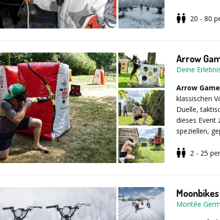
Schatzsuche a
zum individuel
20 - 80
p
Natürlich
gib
Verleihung de
aktiven Weihn
Jetzt sind Fok
sondern eher 
Nerven und tri
freiem Himme
Arrow Game
Dann ist die 
Deine Erlebn
Spaß & auße
Arrow Gam
Ein Weihnac
klassischen V
Weise. Mit se
Duelle, takt
Psycho Su
Laune, sonder
dieses Event 
Pinguin-Re
Treiben zu be
speziellen, g
Verrücktes 
Preisverleihu
gegeneinander
Team-Sackh
statt. Im war
auszuschalten
2 - 25
pe
Mobile Klet
Teams eingela
und völlig sch
Ideal für:
Dreibeiniger
Inkludierte L
Tauziehen
Weihnachtsfei
Verrücktes G
Diese Aktivitä
Moonbikes
Weihnachtsdek
Bullriding
gemeinsame E
Teamevents
Montée Ger
- Verschieden
Gruppen & F
Veranstaltung