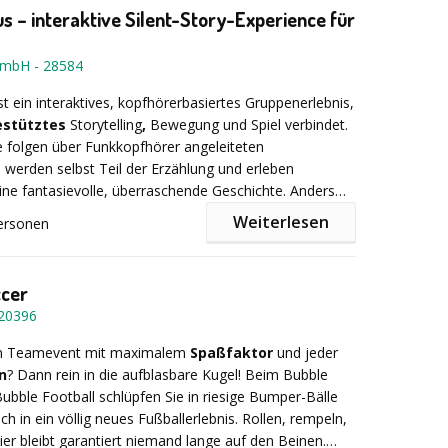
 sich bereit für lustige Foto- und Videoaufgaben!
s – interaktive Silent-Story-Experience für
 witzigen Herausforderungen teil, bei denen Sie sich in
chener Szenen ablichten lassen müssen – als bleibende
 GmbH
-
28584
r das Team oder das Büro!
st ein interaktives, kopfhörerbasiertes Gruppenerlebnis,
estütztes
Storytelling
,
Bewegung und Spiel verbindet.
xibilität
– Ihre iPadRally ganz nach Maß! – Die Tour
 folgen über Funkkopfhörer angeleiteten
uell wie Ihre Gruppe! Ob Sie zusätzliche Stationen mit
werden selbst Teil der Erzählung und erleben
yerischen Flair einbauen oder einen traditionellen
e fantasievolle, überraschende Geschichte. Anders
uch einplanen möchten – die iPadRally wird auf Ihre
s Theater oder Rollenspiel entsteht ein intensives
Weiterlesen
ersonen
estimmt.
is ohne Sprachdruck, das gleichzeitig aktivierend und
rkt.
ig
ccer
ren Betriebsausflug oder Ihr Firmenevent zu einer
20396
dRally, die den Teamgeist stärkt, die Stadt erkundet und
eraktive Silent-Theater-Experience mit Kopfhörern
ergessliche Momente sorgt! Prost und viel Spaß!
in Teamevent mit maximalem
Spaßfaktor
und jeder
n
? Dann rein in die aufblasbare Kugel! Beim Bubble
hrkanal-Audio über Funkkopfhörer
ubble Football schlüpfen Sie in riesige Bumper-Bälle
ch in ein völlig neues Fußballerlebnis. Rollen, rempeln,
öße:
flexibel, mehrere Durchläufe möglich
hier bleibt garantiert niemand lange auf den Beinen.