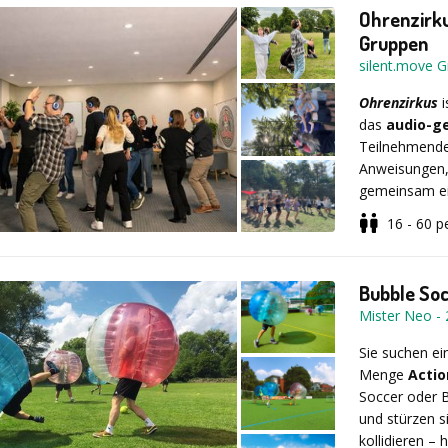
und machen Sie
Ohrenzirku
Nehmen Sie an
Gruppen
typischen Mün
silent.move
Erinnerung fü
Ohrenzirkus
i
das
audio-g
Maximale Fle
Teilnehmende
ist so individ
Anweisungen, 
besonderem ba
gemeinsam ein
Biergartenbes
als klassische
16 - 60
p
Wünsche abg
Gruppenerlebn
verbindend wi
Kurz & bünd
Bubble So
Machen Sie Ih
Mister Neo
-
zünftigen iPa
Format:
Int
für viele unv
Sie suchen e
Menge
Actio
Technik:
Me
Soccer oder B
und stürzen si
Gruppengr
kollidieren – 