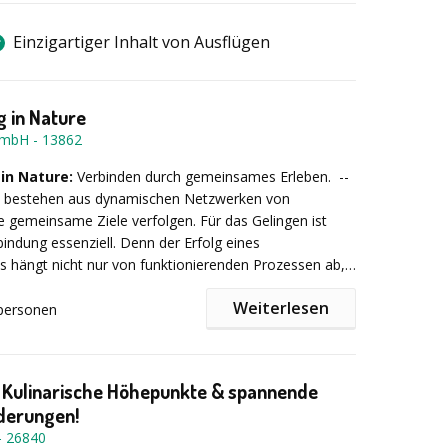
Einzigartiger Inhalt von Ausflügen
 in Nature
GmbH
-
13862
in Nature:
Verbinden durch gemeinsames Erleben. --
 bestehen aus dynamischen Netzwerken von
 gemeinsame Ziele verfolgen. Für das Gelingen ist
bindung essenziell. Denn der Erfolg eines
 hängt nicht nur von funktionierenden Prozessen ab,
allem auch von einem lebendigen Verbund aus
Weiterlesen
 über alle Hierarchieebenen hinweg gut
personen
rammidee
‚Networking in Nature‘ spiegelt dies wider
eiten.
ernetzung und Teamarbeit auf ganz unverkrampfte Art.
gieren die Teilnehmenden in kleinen Grüppchen für ein
s Kennenlernen. Im Programmverlauf verschmelzen
 Kulinarische Höhepunkte & spannende
 und wachsen zu immer größeren Gruppen zusammen,
derungen!
rschiedlichen Teamaufgaben stellen.
-
26840
ungen der Teamgröße und - zusammensetzung erfordert