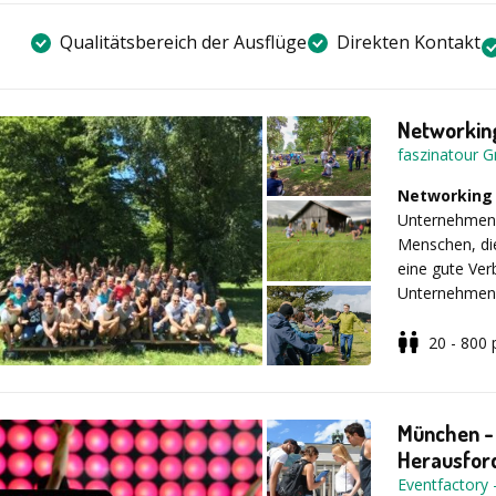
Qualitätsbereich der Ausflüge
Direkten Kontakt
Networking
faszinatour 
Networking 
Unternehmen
Menschen, die
eine gute Ver
Unternehmens
sondern vor 
Menschen, die
20 - 800
Unser Prog
zusammenarb
und fördert V
Zum Auftakt a
erleichterte
München -
diese Teams
Herausfor
die sich unte
Eventfactory
Die Veränder