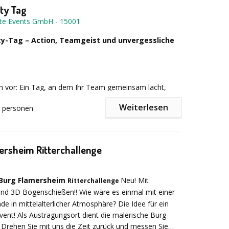
ball
ity Tag
te Events GmbH
-
15001
n Ralley
ity-Tag – Action, Teamgeist und unvergessliche
l der Gäste können beliebig viele Stationen gebucht
ich vor: Ein Tag, an dem Ihr Team gemeinsam lacht,
ine kleine Verschnaufpause zwischendurch werden
ungen meistert und echte Erfolgsmomente erlebt.
it kleinen Verköstigungen aufgestellt und die Gäste
Weiterlesen
personen
artet Sie bei unserem Multi-Activity-Tag – ein
n Strandkörben entspannen.
Des weiteren dazu buchbar:
eiches Event voller Energie, Spaß und Teamspirit.
Kokosnussfangen, Surfsimulator, Wasserzorbs mit Pool,
-Wettrennen.
ersheim Ritterchallenge
ch auf eine perfekte Mischung aus actionreichen
0
reativen Teamaufgaben und spannenden Challenges.
der auf seine Kosten – egal ob Adrenalin-Fan,
l Burg Flamersheim
Neu! Mit
Ritterchallenge
der Teamplayer. Gemeinsam wachsen, gemeinsam
nd 3D Bogenschießen!! Wie wäre es einmal mit einer
 vor allem: gemeinsam Spaß haben.
de in mittelalterlicher Atmosphäre? Die Idee für ein
ent! Als Austragungsort dient die malerische Burg
Drehen Sie mit uns die Zeit zurück und messen Sie