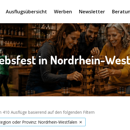
Ausflugsübersicht
Werben
Newsletter
Beratun
iebsfest in Nordrhein-West
 410 Ausflüge basierend auf den folgenden Filtern
Region oder Provinz: Nordrhein-Westfalen