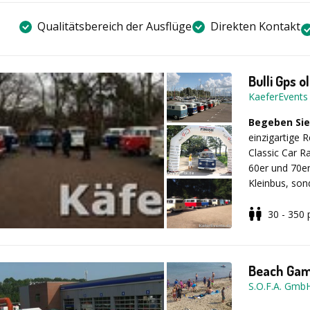
Qualitätsbereich der Ausflüge
Direkten Kontakt
Bulli Gps 
KaeferEvents
Begeben Sie
einzigartige 
Classic Car R
60er und 70er
Kleinbus, son
Suche nach e
Teambuilding-
30 - 350
Events genau 
Nach einer a
Gästen einen 
begeben sich 
Roadbooks auf
Beach Ga
Käfer-Cabriol
S.O.F.A. Gmb
Unsere Qualitä