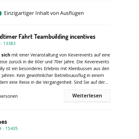
Einzigartiger Inhalt von Ausflügen
oldtimer Fahrt Teambuilding incentives
-
13383
 sich
mit einer Veranstaltung von Keverevents auf eine
Reise zurück in die 60er und 70er Jahre. Die Keverevents
ally ist ein besonderes Erlebnis mit Kleinbussen aus den
 Jahren. Kein gewöhnlicher Betriebsausflug in einem
dern eine Reise in die Vergangenheit. Sind Sie auf der
inem abwechslungsreichen und besonderen
Weiterlesen
Event? Dann ist eine Oldtimer-Rallye von Beetle –
personen
das Richtige, um Ihren Mitarbeitern, Kunden oder
usführlichen Einweisung und einem Gruppenfoto
unvergesslichen Tag zu bereiten.
die Rallyeteams mit Hilfe eines professionellen
 eine anspruchsvolle Reise in einem nostalgischen
mes
et oder einem 6- bis 8-sitzigen VW Transporter T1.
H
-
15435
t liegt in der individuellen Planung Ihrer Veranstaltung.