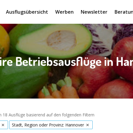
Ausflugsübersicht
Werben
Newsletter
Beratun
ire Betriebsausflüge in H
 18 Ausflüge basierend auf den folgenden Filtern
Stadt, Region oder Provinz: Hannover