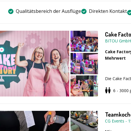
Qualitätsbereich der Ausflüge
Direkten Kontakt
Cake Facto
BITOU GmbH
Cake Factor
Mehrwert
Die Cake Fact
Kommunikation
6 - 3000
ohne echtes 
koordinieren
kreative Krea
schnelles Rea
Teamkoch
Durch moderie
CG Events
-
1
Erfahrungen d
Dauer:
120 b
Am Ende steht