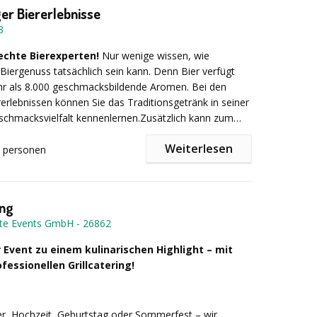
ckung)
ger Biererlebnisse
r „Koch“ 16,0 cm 26,00 €
3
k und auch gerne den passenden DJ
echte Bierexperten!
Nur wenige wissen, wie
 Biergenuss tatsächlich sein kann. Denn Bier verfügt
ir haben verschiedene Variationen für Sie vorbereitet
hr als 8.000 geschmacksbildende Aromen. Bei den
etarier/Veganer kommen nicht zu kurz. Gerne können
rerlebnissen können Sie das Traditionsgetränk in seiner
 Ihr persönliches Menü realisieren, wobei der Preis hier
chmacksvielfalt kennenlernen.Zusätzlich kann zum
.
rerlebnis auch ein leckeres bieraffines 3-Gänge-Menü
Weiterlesen
n.Erfahren Sie die Vielfalt des Bieres auf eine neue Art
personen
00 € pro Person zzgl. 19% MwSt.
* Online Teamevent
 lassen Sie sich hierbei von unserem deutschlandweit
:
enbauer, Bierbrauer und diplomierten Biersommelier
ing
te Events GmbH
-
26862
 Event zu einem kulinarischen Highlight – mit
. 3 – 4,5 Stunden
essionellen Grillcatering!
r, Hochzeit, Geburtstag oder Sommerfest – wir