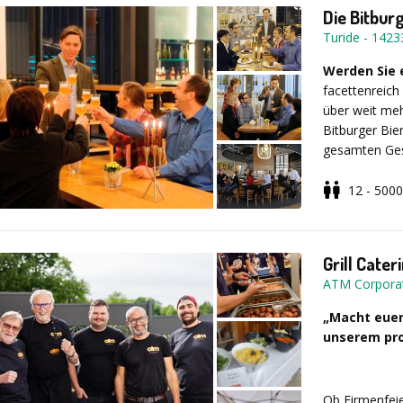
Firmenbesti
Die Bitbur
Siegerstatu
Turide
-
1423
Loungemusi
Werden Sie 
facettenreich
Das Menü:
W
über weit me
und auch Veg
Bitburger Bie
wir aber auch
gesamten Ges
Variieren kann
Bitburger Bie
gewählt werde
12 - 5000
Preis:
ab 59,
und Weise und
Kurzportrait
*
einzigen Hopf
begleiten.
Grill Cater
ATM Corpora
„Macht euer
Dauer: ca
unserem prof
Ob Firmenfeie