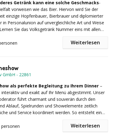
 Rahmen präsentiert.
deres Getränk kann eine solche Geschmacks
-
elfalt vorweisen wie das Bier. Hiervon wird Sie der
it einzige Hopfenbauer, Bierbrauer und diplomierter
 in Personalunion auf unvergleichliche Art und Weise
ve Raumgestaltung, hochwertige Dekoration und
Lernen Sie das Volksgetränk Nummer eins mit allen
te Inszenierung entstehen beeindruckende
. Auf unvergessliche Weise wird Ihnen das gesamte
n, die Ihre Gäste in eine andere Welt entführen – und
Weiterlesen
Bierstile sowie Biertypen nähergebracht. Ein
personen
Raum für Austausch, Inspiration und neue Ideen
ches Geschmackserlebnis entfaltet sich z. B. bei der
ng:
Im Rahmen des „Bierentdecker Seminars” werden
 & Schokolade”, bei der Spitzenbiere aus aller Welt in
lom-Biersommelier die verschiedenen Bierstile und
it feinster Schokolade kredenzt werden.
Ihrer ganzen optischen, geschmacklichen und
ameshow
n Vielfalt näher gebracht. ProBIERen Sie aus speziellen
ternehmen auf Motto-Events setzen
tiv GmbH
-
22861
äsern hopfenbetonte Spezialbiere, fruchtige
malzintensive „Barly Wines”, belgische Fruchtbiere,
how als perfekte Begleitung zu Ihrem Dinner
–
re und vieles mehr.
Firmenveranstaltungen schaffen Erlebnisse, die weit
 interaktiv und exakt auf Ihr Menü abgestimmt. Unser
t hinaus wirken. Sie fördern nicht nur Teamgeist,
usive
oderator führt charmant und souverän durch den
en auch einen wichtigen Beitrag zum
d Ablauf, Spielrunden und Showelemente zeitlich
erfolg.
üche und Service koordiniert werden. So entsteht ein
 Zusammenspiel aus Kulinarik und Entertainment.
n 4 bis 6 Spitzenbieren verschiedenster Typen und
Weiterlesen
personen
er, interaktiver Vortrag eines Hopfenbauers,
 unterstützen Sie dabei:
t seinen charmanten Assistentinnen moderiert der